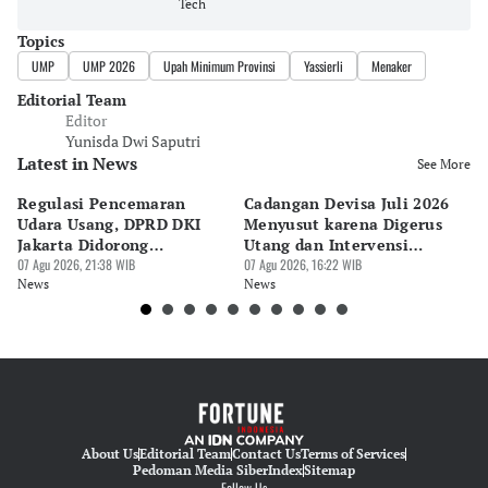
Tech
Topics
UMP
UMP 2026
Upah Minimum Provinsi
Yassierli
Menaker
Editorial Team
Editor
Yunisda Dwi Saputri
Latest in News
See More
Regulasi Pencemaran
Cadangan Devisa Juli 2026
S
Udara Usang, DPRD DKI
Menyusut karena Digerus
B
Jakarta Didorong
Utang dan Intervensi
Ta
Prioritaskan Revisi Perda
07 Agu 2026, 21:38 WIB
Rupiah
07 Agu 2026, 16:22 WIB
P
07 
News
News
Ne
About Us
Editorial Team
Contact Us
Terms of Services
Pedoman Media Siber
Index
Sitemap
Follow Us