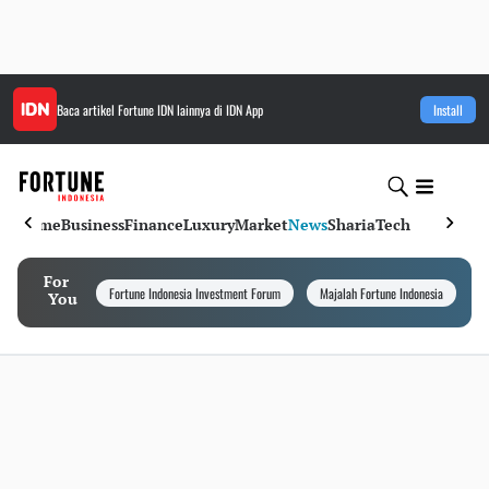
Baca artikel
Fortune IDN
lainnya di IDN App
Install
Home
Business
Finance
Luxury
Market
News
Sharia
Tech
For
Fortune Indonesia Investment Forum
Majalah Fortune Indonesia
I
You