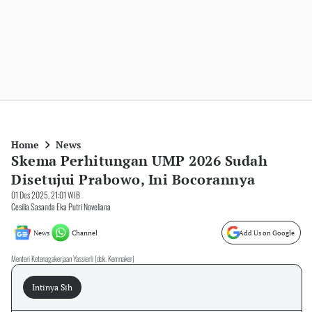
Home
News
Skema Perhitungan UMP 2026 Sudah
Disetujui Prabowo, Ini Bocorannya
01 Des 2025, 21:01 WIB
Cesilia Sasanda Eka Putri Noveliana
News
Channel
Add Us on Google
Menteri Ketenagakerjaan Yassierli (dok. Kemnaker)
Intinya Sih