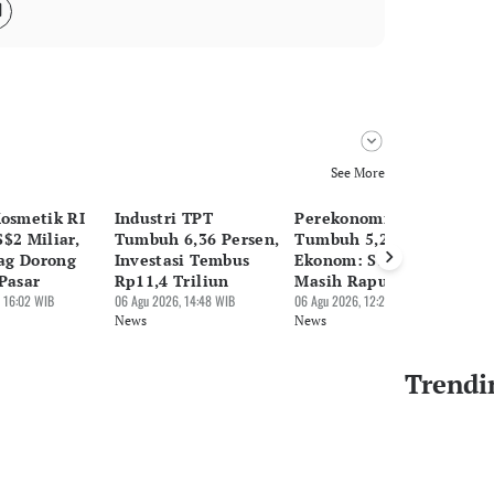
See More
Kosmetik RI
Industri TPT
Perekonomian RI
Da
$2 Miliar,
Tumbuh 6,36 Persen,
Tumbuh 5,29 Persen,
Du
ag Dorong
Investasi Tembus
Ekonom: Strukturnya
A
Pasar
Rp11,4 Triliun
Masih Rapuh
Ar
 16:02 WIB
06 Agu 2026, 14:48 WIB
06 Agu 2026, 12:28 WIB
06 
News
News
Ne
Trendi