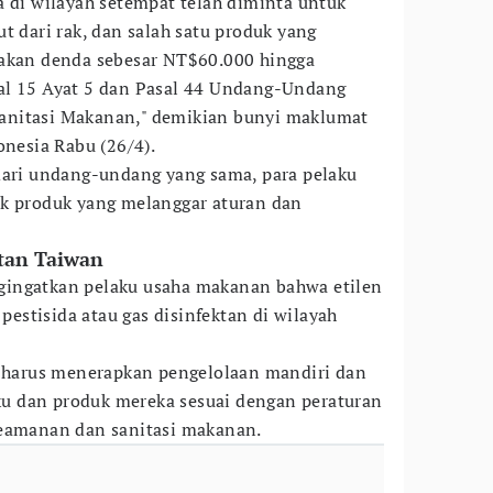
a di wilayah setempat telah diminta untuk
t dari rak, dan salah satu produk yang
nakan denda sebesar NT$60.000 hingga
al 15 Ayat 5 dan Pasal 44 Undang-Undang
anitasi Makanan," demikian bunyi maklumat
onesia Rabu (26/4).
dari undang-undang yang sama, para pelaku
ik produk yang melanggar aturan dan
tan Taiwan
ingatkan pelaku usaha makanan bahwa etilen
 pestisida atau gas disinfektan di wilayah
a harus menerapkan pengelolaan mandiri dan
 dan produk mereka sesuai dengan peraturan
keamanan dan sanitasi makanan.