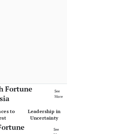
h Fortune
See
sia
More
aces to
Leadership in
est
Uncertainty
Fortune
See