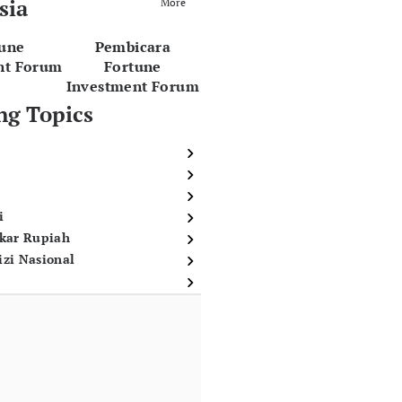
sia
More
tune
Pembicara
nt Forum
Fortune
Investment Forum
ng Topics
i
ukar Rupiah
izi Nasional