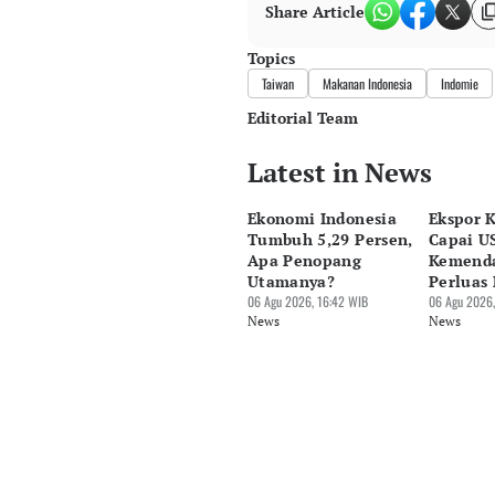
Share Article
Topics
Taiwan
Makanan Indonesia
Indomie
Editorial Team
Latest in News
Editor
Bonardo Maulana
Ekonomi Indonesia
Ekspor 
Editor
Tumbuh 5,29 Persen,
Capai US
Hendra Friana
Apa Penopang
Kemend
Utamanya?
Perluas 
06 Agu 2026, 16:42 WIB
06 Agu 2026,
News
News