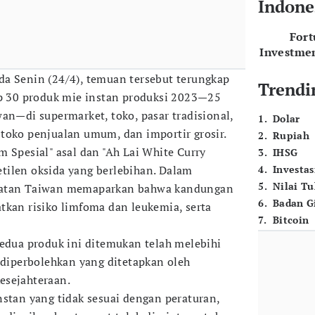
Indone
For
Investme
a Senin (24/4), temuan tersebut terungkap
Trendi
ap 30 produk mie instan produksi 2023—25
an—di supermarket, toko, pasar tradisional,
1
.
Dolar
toko penjualan umum, dan importir grosir.
2
.
Rupiah
 Spesial" asal dan "Ah Lai White Curry
3
.
IHSG
tilen oksida yang berlebihan. Dalam
4
.
Investas
5
.
Nilai T
hatan Taiwan memaparkan bahwa kandungan
6
.
Badan G
tkan risiko limfoma dan leukemia, serta
7
.
Bitcoin
kedua produk ini ditemukan telah melebihi
g diperbolehkan yang ditetapkan oleh
esejahteraan.
nstan yang tidak sesuai dengan peraturan,