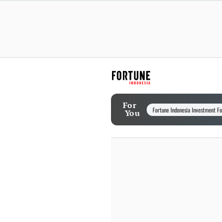
For
Fortune Indonesia Investment F
You