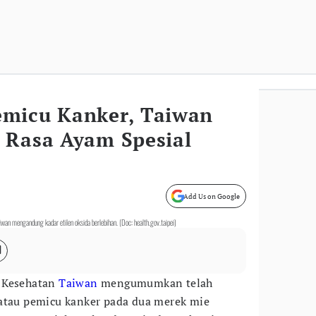
micu Kanker, Taiwan
 Rasa Ayam Spesial
Add Us on Google
wan mengandung kadar etilen oksida berlebihan. (Doc: health.gov.taipei)
 Kesehatan
Taiwan
mengumumkan telah
 atau pemicu kanker pada dua merek mie