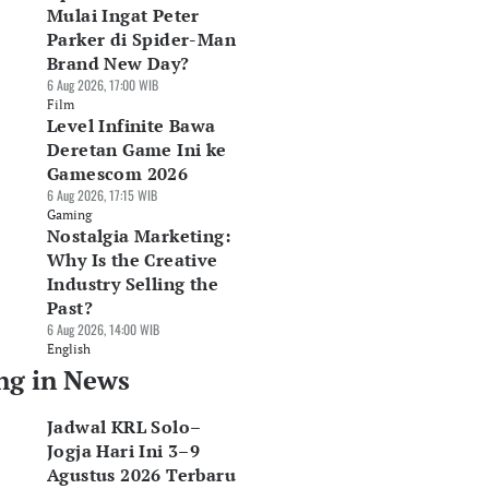
Mulai Ingat Peter
Parker di Spider-Man
Brand New Day?
6 Aug 2026, 17:00 WIB
Film
Level Infinite Bawa
Deretan Game Ini ke
Gamescom 2026
6 Aug 2026, 17:15 WIB
ri Blok M ke
Belanja Kesehatan
Kunjungan Wisma
Gaming
Nostalgia Marketing:
kuh Atas: Cara
RI Tembus Rp660
ke Indonesia per
rea TOD Hidupkan
Triliun, Pasar Alkes
Juni 2026 Tembus
Why Is the Creative
ea Sekitar Stasiun
Kian Prospektif
1,39 Juta
Industry Selling the
Agu 2026, 12:02 WIB
06 Agu 2026, 11:39 WIB
06 Agu 2026, 11:39 WIB
Past?
ws
News
News
6 Aug 2026, 14:00 WIB
English
ng in News
Jadwal KRL Solo–
Jogja Hari Ini 3–9
Agustus 2026 Terbaru