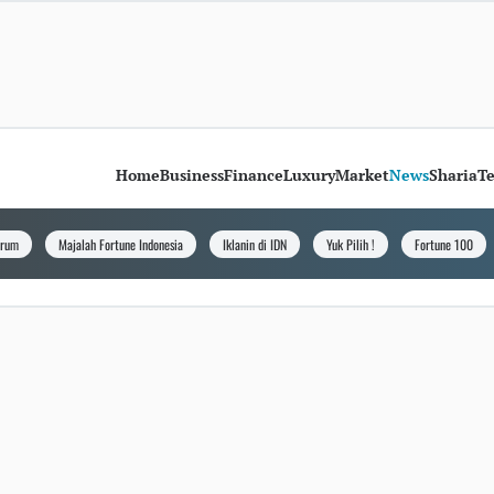
Home
Business
Finance
Luxury
Market
News
Sharia
T
orum
Majalah Fortune Indonesia
Iklanin di IDN
Yuk Pilih !
Fortune 100