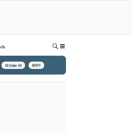
ech
40 Under 40
BPOTY