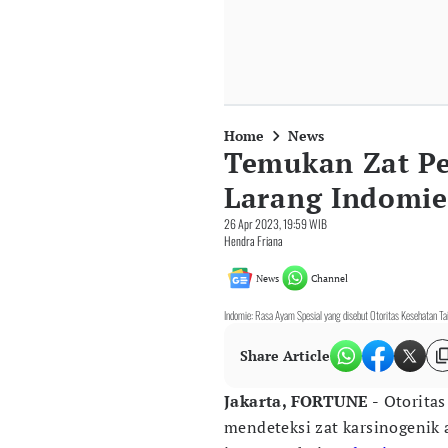
Home
News
Temukan Zat Pe
Larang Indomie
26 Apr 2023, 19:59 WIB
Hendra Friana
News
Channel
Indomie: Rasa Ayam Spesial yang disebut Otoritas Kesehatan Tai
Share Article
Jakarta, FORTUNE -
Otoritas
mendeteksi zat karsinogenik