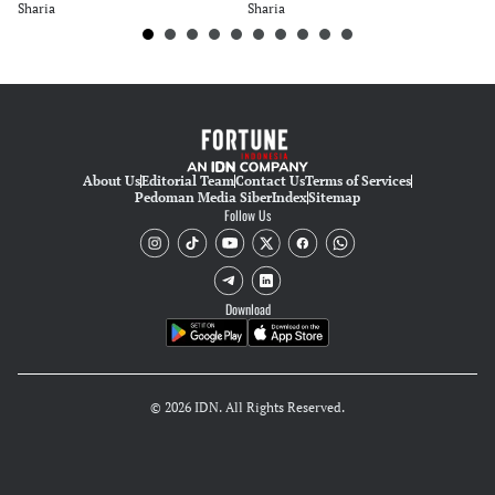
Sharia
Sharia
Sh
About Us
Editorial Team
Contact Us
Terms of Services
Pedoman Media Siber
Index
Sitemap
Follow Us
Download
© 2026 IDN. All Rights Reserved.