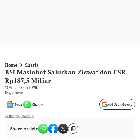
Home
Sharia
BSI Maslahat Salurkan Ziswaf dan CSR
Rp187,5 Miliar
16 Mar 2023, 09:03 WIB
Desy Yuliastuti
News
Channel
Add Us on Google
ShutterStock/CahyadiSugi
Share Article