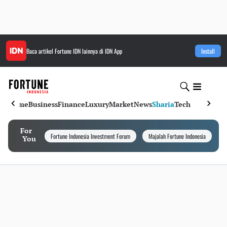
Baca artikel
Fortune IDN
lainnya di IDN App
Install
Home
Business
Finance
Luxury
Market
News
Sharia
Tech
For
Fortune Indonesia Investment Forum
Majalah Fortune Indonesia
I
You