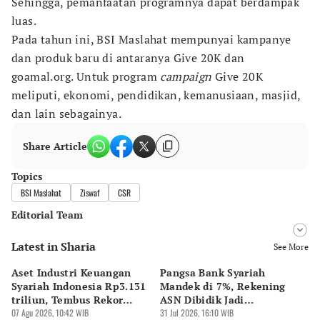
Sehingga, pemanfaatan programnya dapat berdampak
luas.
Pada tahun ini, BSI Maslahat mempunyai kampanye
dan produk baru di antaranya Give 20K dan
goamal.org. Untuk program
campaign
Give 20K
meliputi, ekonomi, pendidikan, kemanusiaan, masjid,
dan lain sebagainya.
Share Article
Topics
BSI Maslahat
Ziswaf
CSR
Editorial Team
Latest in Sharia
Editor
See More
Desy Yuliastuti
Aset Industri Keuangan
Pangsa Bank Syariah
MU
Editor
Syariah Indonesia Rp3.131
Mandek di 7%, Rekening
Kr
Pingit Aria
triliun, Tembus Rekor
ASN Dibidik Jadi
Di
Sejarah
07 Agu 2026, 10:42 WIB
Pendorong
31 Jul 2026, 16:10 WIB
27 