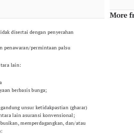
More f
idak disertai dengan penyerahan
n penawaran/permintaan palsu
tara lain:
a
yaan berbasis bunga;
engandung unsur ketidakpastian (gharar)
antara lain asuransi konvensional;
ibusikan, memperdagangkan, dan/atau
n: