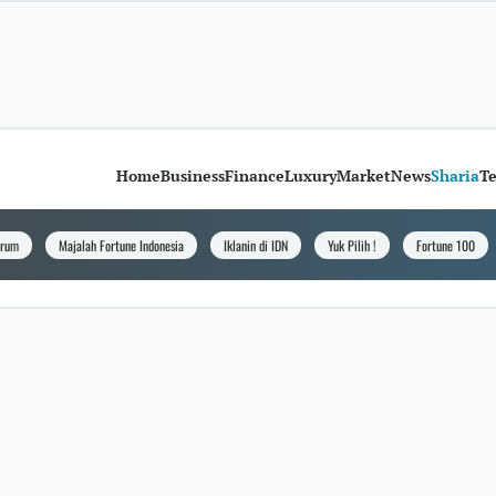
Home
Business
Finance
Luxury
Market
News
Sharia
T
orum
Majalah Fortune Indonesia
Iklanin di IDN
Yuk Pilih !
Fortune 100