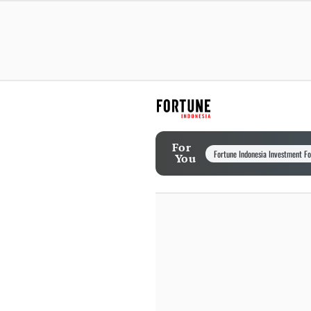
For
Fortune Indonesia Investment F
You