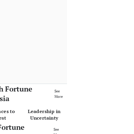
h Fortune
See
sia
More
aces to
Leadership in
est
Uncertainty
Fortune
See