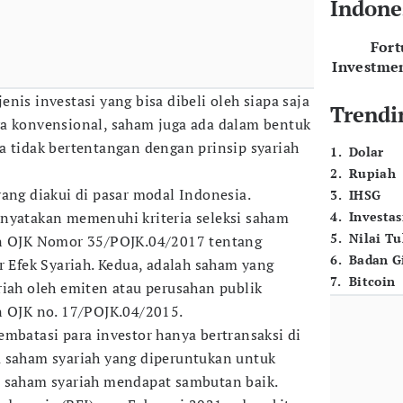
Indone
For
Investme
nis investasi yang bisa dibeli oleh siapa saja
Trendi
ya konvensional, saham juga ada dalam bentuk
a tidak bertentangan dengan prinsip syariah
1
.
Dolar
2
.
Rupiah
ang diakui di pasar modal Indonesia.
3
.
IHSG
inyatakan memenuhi kriteria seleksi saham
4
.
Investas
5
.
Nilai T
an OJK Nomor 35/POJK.04/2017 tentang
6
.
Badan G
r Efek Syariah. Kedua, adalah saham yang
7
.
Bitcoin
riah oleh emiten atau perusahan publik
n OJK no. 17/POJK.04/2015.
embatasi para investor hanya bertransaksi di
a saham syariah yang diperuntukan untuk
n saham syariah mendapat sambutan baik.