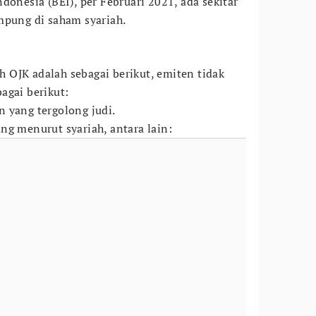
donesia (BEI), per Februari 2021, ada sekitar
mpung di saham syariah.
ah OJK adalah sebagai berikut, emiten tidak
agai berikut:
 yang tergolong judi.
ng menurut syariah, antara lain: