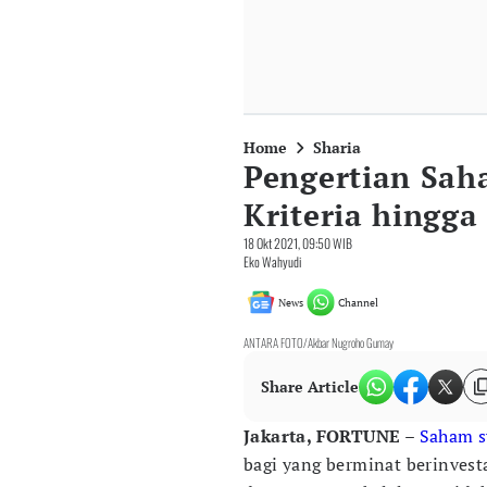
Home
Sharia
Pengertian Sah
Kriteria hingga
18 Okt 2021, 09:50 WIB
Eko Wahyudi
News
Channel
ANTARA FOTO/Akbar Nugroho Gumay
Share Article
Jakarta, FORTUNE
–
Saham
s
bagi yang berminat berinvest