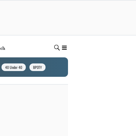
ech
40 Under 40
BPOTY