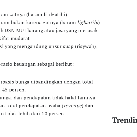
ram zatnya (haram li-dzatihi)
aram bukan karena zatnya (haram
lighairihi
)
eh DSN MUI barang atau jasa yang merusak
sifat mudarat
si yang mengandung unsur suap (risywah);
rasio keuangan sebagai berikut:
erbasis bunga dibandingkan dengan total
i 45 persen.
unga, dan pendapatan tidak halal lainnya
n total pendapatan usaha (
revenue
) dan
n tidak lebih dari 10 persen.
Trendi