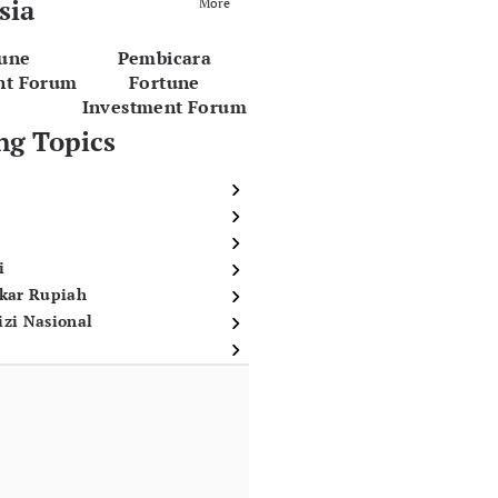
sia
More
tune
Pembicara
nt Forum
Fortune
Investment Forum
ng Topics
i
ukar Rupiah
izi Nasional