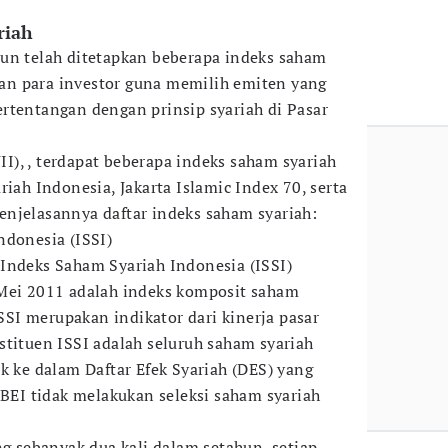
riah
un telah ditetapkan beberapa indeks saham
n para investor guna memilih emiten yang
rtentangan dengan prinsip syariah di Pasar
JII), , terdapat beberapa indeks saham syariah
riah Indonesia, Jakarta Islamic Index 70, serta
njelasannya daftar indeks saham syariah:
ndonesia (ISSI)
Indeks Saham Syariah Indonesia (ISSI)
 Mei 2011 adalah indeks komposit saham
ISSI merupakan indikator dari kinerja pasar
stituen ISSI adalah seluruh saham syariah
k ke dalam Daftar Efek Syariah (DES) yang
 BEI tidak melakukan seleksi saham syariah
ng sebanyak dua kali dalam setahun, setiap