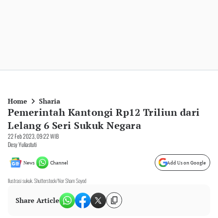
Home
Sharia
Pemerintah Kantongi Rp12 Triliun dari
Lelang 6 Seri Sukuk Negara
22 Feb 2023, 09:22 WIB
Desy Yuliastuti
News
Channel
Add Us on Google
Ilustrasi sukuk. Shutterstock/Nor Sham Soyod
Share Article