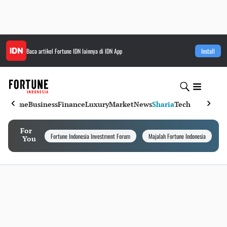
Baca artikel
Fortune IDN
lainnya di IDN App
Install
Home
Business
Finance
Luxury
Market
News
Sharia
Tech
For
Fortune Indonesia Investment Forum
Majalah Fortune Indonesia
I
You