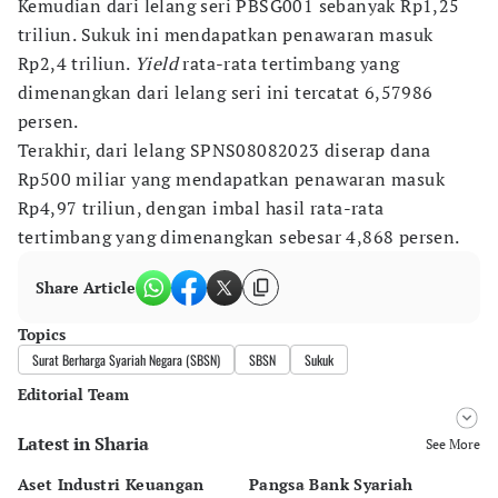
Kemudian dari lelang seri PBSG001 sebanyak Rp1,25
triliun. Sukuk ini mendapatkan penawaran masuk
Rp2,4 triliun.
Yield
rata-rata tertimbang yang
dimenangkan dari lelang seri ini tercatat 6,57986
persen.
Terakhir, dari lelang SPNS08082023 diserap dana
Rp500 miliar yang mendapatkan penawaran masuk
Rp4,97 triliun, dengan imbal hasil rata-rata
tertimbang yang dimenangkan sebesar 4,868 persen.
Share Article
Topics
Surat Berharga Syariah Negara (SBSN)
SBSN
Sukuk
Editorial Team
Latest in Sharia
Editor
See More
Desy Yuliastuti
Aset Industri Keuangan
Pangsa Bank Syariah
MU