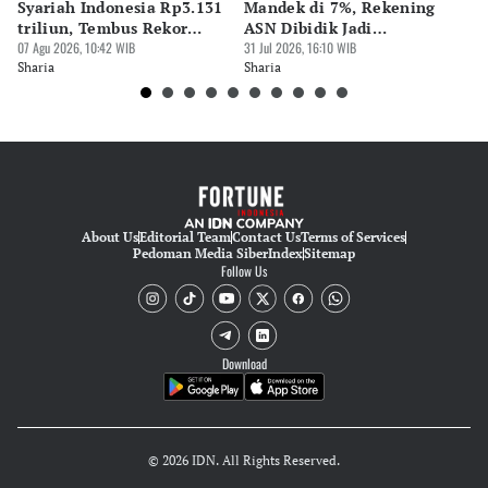
Editor
Syariah Indonesia Rp3.131
Mandek di 7%, Rekening
Kr
Pingit Aria
triliun, Tembus Rekor
ASN Dibidik Jadi
Di
Sejarah
07 Agu 2026, 10:42 WIB
Pendorong
31 Jul 2026, 16:10 WIB
27 
Sharia
Sharia
Sh
About Us
Editorial Team
Contact Us
Terms of Services
Pedoman Media Siber
Index
Sitemap
Follow Us
Download
© 2026 IDN. All Rights Reserved.