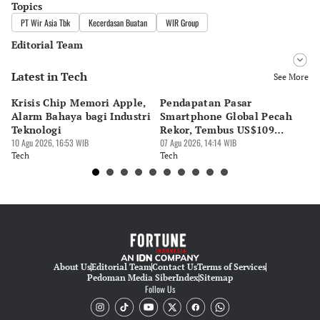
Topics
PT Wir Asia Tbk
Kecerdasan Buatan
WIR Group
Editorial Team
Latest in Tech
Editor
See More
Bonardo Maulana
Krisis Chip Memori Apple,
Pendapatan Pasar
Wa
Editor
Alarm Bahaya bagi Industri
Smartphone Global Pecah
81
Luky Maulana Firmansyah
Teknologi
Rekor, Tembus US$109
07 
10 Agu 2026, 16:53 WIB
Miliar
07 Agu 2026, 14:14 WIB
Te
Tech
Tech
About Us
Editorial Team
Contact Us
Terms of Services
Pedoman Media Siber
Index
Sitemap
Follow Us