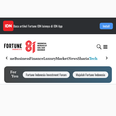
Baca artikel
Fortune IDN
lainnya di IDN App
Install
Home
Business
Finance
Luxury
Market
News
Sharia
Tech
For
Fortune Indonesia Investment Forum
Majalah Fortune Indonesia
I
You