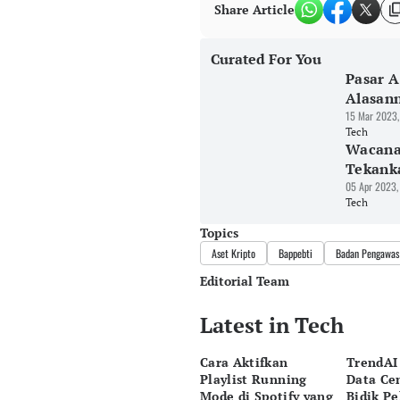
Share Article
Curated For You
Pasar A
Alasan
15 Mar 2023,
Tech
Wacana 
Tekanka
05 Apr 2023,
Tech
Topics
Aset Kripto
Bappebti
Badan Pengawas 
Editorial Team
Latest in Tech
Editor
Bonardo Maulana
Cara Aktifkan
TrendAI
Editor
Playlist Running
Data Cen
Hendra Friana
Mode di Spotify yang
Bidik Pe