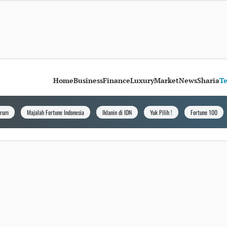
Home
Business
Finance
Luxury
Market
News
Sharia
T
orum
Majalah Fortune Indonesia
Iklanin di IDN
Yuk Pilih !
Fortune 100