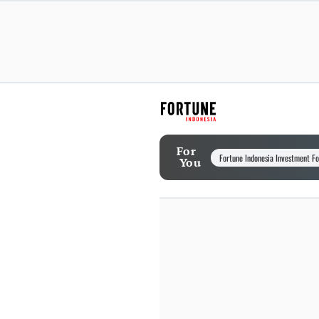
For
Fortune Indonesia Investment F
You