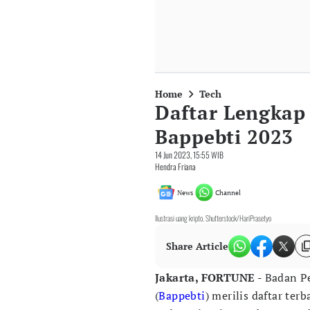
Home
Tech
Daftar Lengkap 
Bappebti 2023
14 Jun 2023, 15:55 WIB
Hendra Friana
News
Channel
Ilustrasi uang kripto. Shutterstock/HariPrasetyo
Share Article
Jakarta, FORTUNE -
Badan P
(
Bappebti
) merilis daftar ter