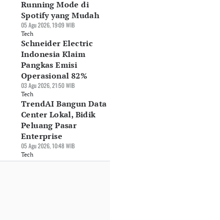
Running Mode di
Jul 2026, 16:19 WIB
Boyong Empat
Tembus Rp13,6
Spotify yang Mudah
ch
Teknologi Medis
Triliun
05 Agu 2026, 19:09 WIB
Terbaru
30 Jul 2026, 15:47 WIB
Tech
31 Jul 2026, 10:10 WIB
Tech
Schneider Electric
Tech
Indonesia Klaim
Pangkas Emisi
Operasional 82%
03 Agu 2026, 21:50 WIB
Tech
TrendAI Bangun Data
Center Lokal, Bidik
Peluang Pasar
Enterprise
05 Agu 2026, 10:48 WIB
Tech