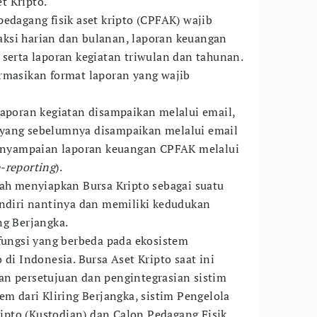
t Kripto.
edagang fisik aset kripto (CPFAK) wajib
ksi harian dan bulanan, laporan keuangan
 serta laporan kegiatan triwulan dan tahunan.
rmasikan format laporan yang wajib
laporan kegiatan disampaikan melalui email,
yang sebelumnya disampaikan melalui email
 penyampaian laporan keuangan CPFAK melalui
-reporting
).
gah menyiapkan Bursa Kripto sebagai suatu
endiri nantinya dan memiliki kedudukan
ng Berjangka.
 fungsi yang berbeda pada ekosistem
 di Indonesia. Bursa Aset Kripto saat ini
an persetujuan dan pengintegrasian sistim
em dari Kliring Berjangka, sistim Pengelola
pto (Kustodian) dan Calon Pedagang Fisik