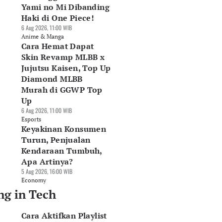
Yami no Mi Dibanding
Haki di One Piece!
6 Aug 2026, 11:00 WIB
Anime & Manga
Cara Hemat Dapat
Skin Revamp MLBB x
Jujutsu Kaisen, Top Up
Diamond MLBB
Murah di GGWP Top
Up
6 Aug 2026, 11:00 WIB
Esports
Keyakinan Konsumen
Turun, Penjualan
Kendaraan Tumbuh,
Apa Artinya?
5 Aug 2026, 16:00 WIB
Economy
ng in Tech
 Claude Anthropic
Tekan Fatalitas
Semester I-2026:
tas 3 Organisasi
Kanker, MRCCC
Laba MTDL Rp313,
Cara Aktifkan Playlist
at Uji Siber
Siloam Semanggi
Miliar, Pendapata