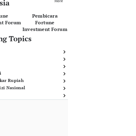
sia
More
tune
Pembicara
nt Forum
Fortune
Investment Forum
ng Topics
i
ukar Rupiah
izi Nasional