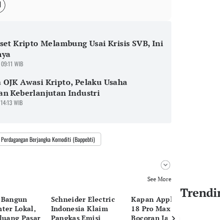
set Kripto Melambung Usai Krisis SVB, Ini
nya
 09:11 WIB
OJK Awasi Kripto, Pelaku Usaha
n Keberlanjutan Industri
 14:13 WIB
Perdagangan Berjangka Komoditi (Bappebti)
See More
Trendi
 Bangun
Schneider Electric
Kapan Apple iPhone
AI
ter Lokal,
Indonesia Klaim
18 Pro Max Rilis? Ini
Re
luang Pasar
Pangkas Emisi
Bocoran Jadwalnya
Sa