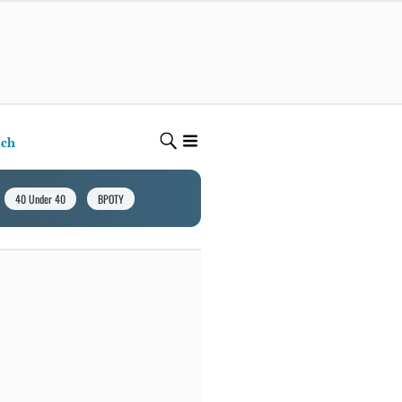
ech
40 Under 40
BPOTY