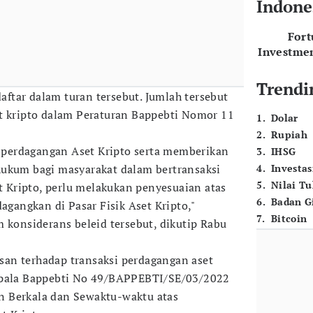
Indone
For
Investme
Trendi
daftar dalam turan tersebut. Jumlah tersebut
t kripto dalam Peraturan Bappebti Nomor 11
1
.
Dolar
2
.
Rupiah
perdagangan Aset Kripto serta memberikan
3
.
IHSG
hukum bagi masyarakat dalam bertransaksi
4
.
Investas
5
.
Nilai T
et Kripto, perlu melakukan penyesuaian atas
6
.
Badan G
dagangkan di Pasar Fisik Aset Kripto,"
7
.
Bitcoin
 konsiderans beleid tersebut, dikutip Rabu
an terhadap transaksi perdagangan aset
epala Bappebti No 49/BAPPEBTI/SE/03/2022
 Berkala dan Sewaktu-waktu atas