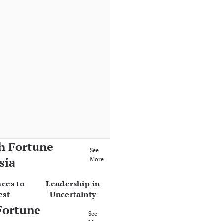
h Fortune
See
sia
More
aces to
Leadership in
est
Uncertainty
Fortune
See