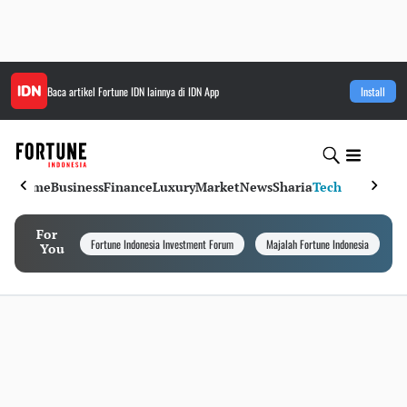
Baca artikel
Fortune IDN
lainnya di IDN App
Install
Home
Business
Finance
Luxury
Market
News
Sharia
Tech
For
Fortune Indonesia Investment Forum
Majalah Fortune Indonesia
I
You