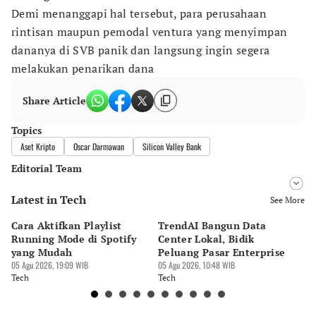
Demi menanggapi hal tersebut, para perusahaan
rintisan maupun pemodal ventura yang menyimpan
dananya di SVB panik dan langsung ingin segera
melakukan penarikan dana
Share Article
Topics
Aset Kripto
Oscar Darmawan
Silicon Valley Bank
Editorial Team
Latest in Tech
Editor
See More
Bonardo Maulana
Cara Aktifkan Playlist
TrendAI Bangun Data
Sc
Editor
Running Mode di Spotify
Center Lokal, Bidik
In
Luky Maulana Firmansyah
yang Mudah
Peluang Pasar Enterprise
Em
05 Agu 2026, 19:09 WIB
05 Agu 2026, 10:48 WIB
03 
Tech
Tech
Te