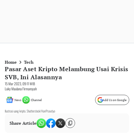
Home
Tech
Pasar Aset Kripto Melambung Usai Krisis
SVB, Ini Alasannya
15 Mar 2023, 09:11 WIB
Luky Maulana Firmansyah
News
Channel
Add Us on Google
Ilustrasi uang kripto. Shutterstock/HariPrasetyo
Share Article