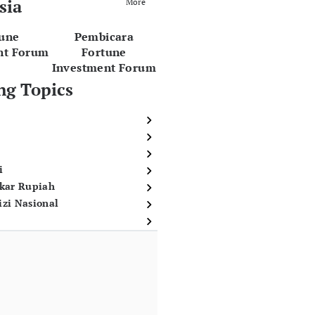
sia
More
tune
Pembicara
nt Forum
Fortune
Investment Forum
ng Topics
i
ukar Rupiah
izi Nasional