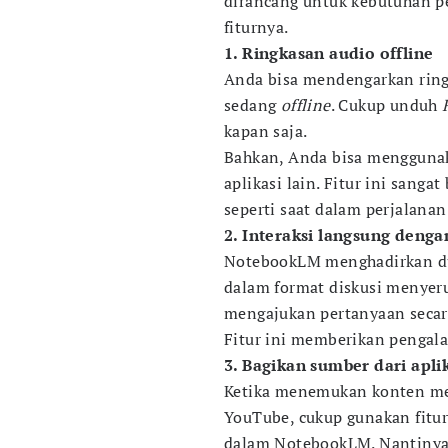
dirancang untuk kebutuhan pen
fiturnya.
1. Ringkasan audio offline
Anda bisa mendengarkan rin
sedang
offline
. Cukup unduh
kapan saja.
Bahkan, Anda bisa menggunak
aplikasi lain. Fitur ini sanga
seperti saat dalam perjalanan
2. Interaksi langsung deng
NotebookLM menghadirkan 
dalam format diskusi menyeru
mengajukan pertanyaan seca
Fitur ini memberikan pengalam
3. Bagikan sumber dari aplik
Ketika menemukan konten mena
YouTube, cukup gunakan fitu
dalam NotebookLM. Nantinya,