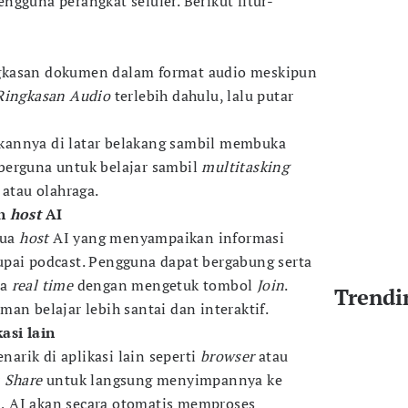
gguna perangkat seluler. Berikut fitur-
gkasan dokumen dalam format audio meskipun
Ringkasan Audio
terlebih dahulu, lalu putar
annya di latar belakang sambil membuka
t berguna untuk belajar sambil
multitasking
 atau olahraga.
an
host
AI
dua
host
AI yang menyampaikan informasi
pai podcast. Pengguna dapat bergabung serta
ra
real time
dengan mengetuk tombol
Join
.
Trendi
an belajar lebih santai dan interaktif.
asi lain
rik di aplikasi lain seperti
browser
atau
r
Share
untuk langsung menyimpannya ke
 AI akan secara otomatis memproses