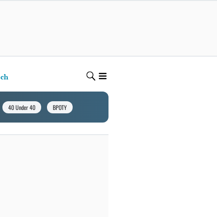
ech
40 Under 40
BPOTY