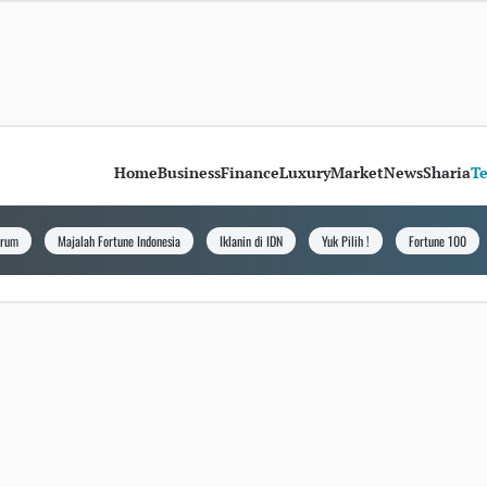
Home
Business
Finance
Luxury
Market
News
Sharia
T
orum
Majalah Fortune Indonesia
Iklanin di IDN
Yuk Pilih !
Fortune 100