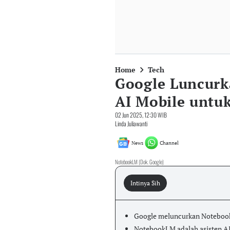
Home
Tech
Google Luncurk
AI Mobile untuk
02 Jun 2025, 12:30 WIB
Linda Juliawanti
News
Channel
NotebookLM (Dok. Google)
Intinya Sih
Google meluncurkan NotebookL
NotebookLM adalah asisten 