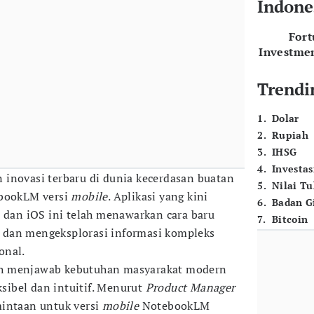
Indone
For
Investme
Trendi
1
.
Dolar
2
.
Rupiah
3
.
IHSG
4
.
Investas
inovasi terbaru di dunia kecerdasan buatan
5
.
Nilai T
ebookLM versi
mobile
. Aplikasi yang kini
6
.
Badan G
d dan iOS ini telah menawarkan cara baru
7
.
Bitcoin
dan mengeksplorasi informasi kompleks
onal.
h menjawab kebutuhan masyarakat modern
ksibel dan intuitif. Menurut
Product Manager
mintaan untuk versi
mobile
NotebookLM