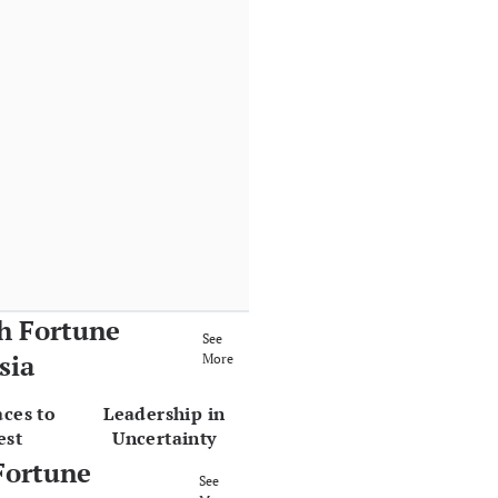
h Fortune
See
sia
More
aces to
Leadership in
est
Uncertainty
Fortune
See