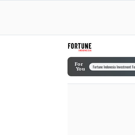
For
Fortune Indonesia Investment F
You