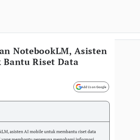
an NotebookLM, Asisten
 Bantu Riset Data
Add Us on Google
M, asisten AI mobile untuk membantu riset data
AI yang membantu pengguna memahami informasi