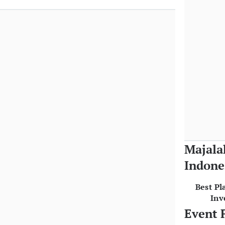
Majala
Indone
Best Pl
Inv
Event 