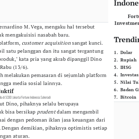
Indone
For
Investme
ernardino M. Vega, mengaku hal tersebut
uk mengakuisisi nasabah baru.
Trendi
 platform,
customer acquisition
sangat kunci.
l satu pelanggan dan itu sangat tergantung
1
.
Dolar
oduk," kata pria yang akrab dipanggil Dino
2
.
Rupiah
 Rabu (13/6).
3
.
IHSG
ah melakukan pemasaran di sejumlah platform
4
.
Investas
5
.
Nilai T
ingga media sosial lainnya.
6
.
Badan G
uktif
7
.
Bitcoin
ia di SCBD Jakarta/Fortune Indonesia Suheriadi
ut Dino, pihaknya selalu berupaya
k bisa bersikap
prudent
dalam mengambil
uai dengan pedoman iklan jasa keuangan dari
. Dengan demikian, pihaknya optimistis setiap
engan aturan.