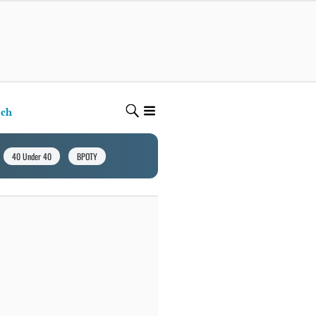
ech
40 Under 40
BPOTY