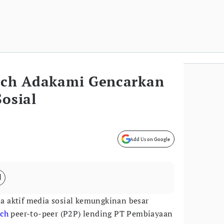
tech Adakami Gencarkan
Sosial
Add Us on Google
a aktif media sosial kemungkinan besar
ech
peer-to-peer (P2P) lending PT Pembiayaan