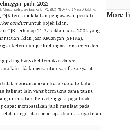
elanggar pada 2022
nuk, Kabupaten Bandung, Jawa Barat, Kamis (17/2/2022). ANTARA FOTO/Raisan Al Farisi/rwa.
More f
, OJK terus melakukan pengawasan perilaku
rket conduct
untuk objek iklan.
n OJK terhadap 21.373 iklan pada 2022 yang
antauan Iklan Jasa Keuangan (SPIKE),
anggar ketentuan perlindungan konsumen dan
ng paling banyak ditemukan dalam
tara lain tidak mencantumkan frasa syarat
a tidak mencantumkan frasa kuota terbatas,
tau kalimat lain yang bermakna sama tanpa
ang disediakan. Penyelenggara juga tidak
g dapat membatalkan janji manfaat pada
t telah ditegur dan beberapa di antaranya telah