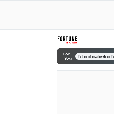
For
Fortune Indonesia Investment F
You