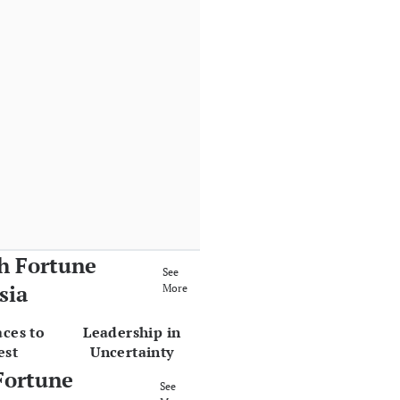
h Fortune
See
sia
More
aces to
Leadership in
est
Uncertainty
Fortune
See