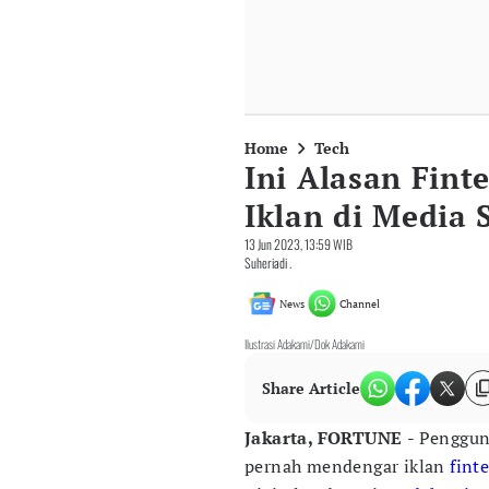
Home
Tech
Ini Alasan Fin
Iklan di Media 
13 Jun 2023, 13:59 WIB
Suheriadi .
News
Channel
Ilustrasi Adakami/Dok Adakami
Share Article
Jakarta, FORTUNE
- Penggun
pernah mendengar iklan
fint