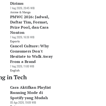
Dirimu
7 Aug 2026, 20:45 WIB
Anime & Manga
PMWC 2026: Jadwal,
Daftar Tim, Format,
Prize Pool, dan Cara
Nonton
7 Aug 2026, 16:36 WIB
Esports
Cancel Culture: Why
endAI Bangun
Schneider Electric
Kapan Apple iPho
Consumers Don't
ta Center Lokal,
Indonesia Klaim
18 Pro Max Rilis? I
Hesitate to Walk Away
dik Peluang Pasar
Pangkas Emisi
Bocoran Jadwalnya
terprise
From a Brand
Operasional 82%
31 Jul 2026, 19:23 WIB
Agu 2026, 10:48 WIB
03 Agu 2026, 21:50 WIB
Tech
7 Aug 2026, 11:00 WIB
ch
Tech
English
ng in Tech
Cara Aktifkan Playlist
Running Mode di
Spotify yang Mudah
05 Agu 2026, 19:09 WIB