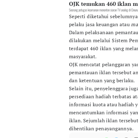
OJK temukan 460 iklan m
Seorang petugas keamanan menonton siaran TV analog di Cinu
Seperti diketahui sebelumnya
pelaku jasa keuangan atau
ma
Dalam pelaksanaan pemantaua
dilakukan melalui Sistem Pem
terdapat 460 iklan yang mel
masyarakat.
OJK mencatat pelanggaran ya
pemantauan iklan tersebut an
dan ketentuan yang berlaku.
Selain itu, penyelenggara jug
persediaan hadiah terbatas a
informasi kuota atau hadiah y
mencantumkan informasi yan
iklan. Sejumlah iklan tersebu
dihentikan penayangannya.