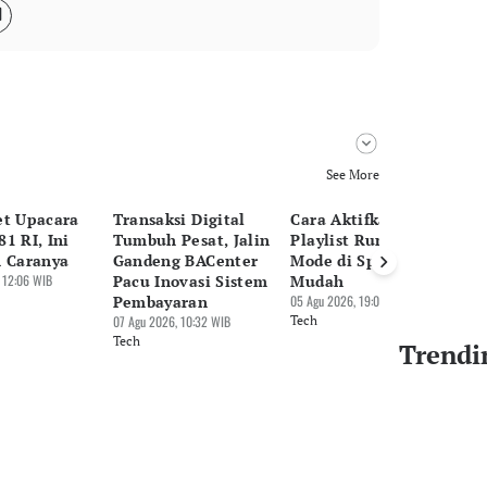
See More
et Upacara
Transaksi Digital
Cara Aktifkan
Tr
1 RI, Ini
Tumbuh Pesat, Jalin
Playlist Running
Da
n Caranya
Gandeng BACenter
Mode di Spotify yang
Bi
 12:06 WIB
Pacu Inovasi Sistem
Mudah
En
Pembayaran
05 Agu 2026, 19:09 WIB
05 
07 Agu 2026, 10:32 WIB
Tech
Te
Tech
Trendi