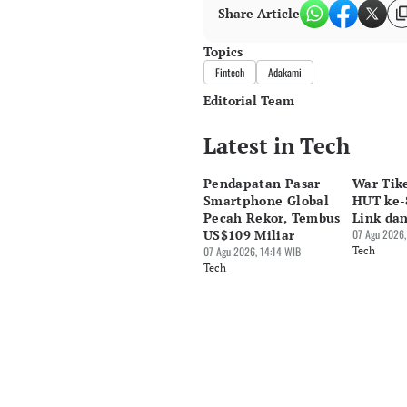
Share Article
Topics
Fintech
Adakami
Editorial Team
Latest in Tech
Editor
Bonardo Maulana
Pendapatan Pasar
War Tik
Editor
Smartphone Global
HUT ke-8
Suheriadi .
Pecah Rekor, Tembus
Link da
US$109 Miliar
07 Agu 2026,
07 Agu 2026, 14:14 WIB
Tech
Tech