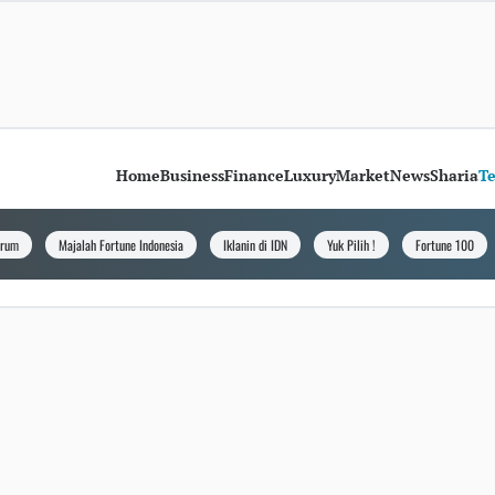
Home
Business
Finance
Luxury
Market
News
Sharia
T
orum
Majalah Fortune Indonesia
Iklanin di IDN
Yuk Pilih !
Fortune 100