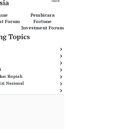
sia
More
tune
Pembicara
nt Forum
Fortune
Investment Forum
ng Topics
i
ukar Rupiah
izi Nasional