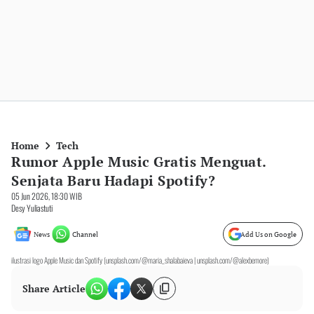
Home
Tech
Rumor Apple Music Gratis Menguat.
Senjata Baru Hadapi Spotify?
05 Jun 2026, 18:30 WIB
Desy Yuliastuti
News
Channel
Add Us on Google
ilustrasi logo Apple Music dan Spotify (unsplash.com/@maria_shalabaieva | unsplash.com/@alexbemore)
Share Article