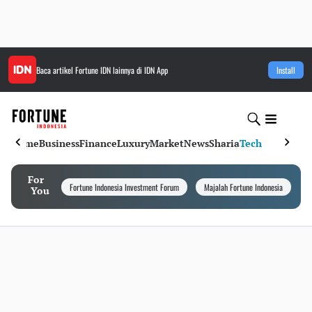
Baca artikel
Fortune IDN
lainnya di IDN App
Install
Home
Business
Finance
Luxury
Market
News
Sharia
Tech
For
Fortune Indonesia Investment Forum
Majalah Fortune Indonesia
I
You