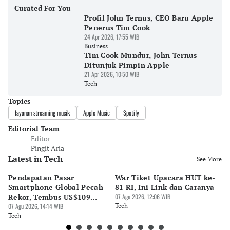
Curated For You
Profil John Ternus, CEO Baru Apple
Penerus Tim Cook
24 Apr 2026, 17:55 WIB
Business
Tim Cook Mundur, John Ternus
Ditunjuk Pimpin Apple
21 Apr 2026, 10:50 WIB
Tech
Topics
layanan streaming musik
Apple Music
Spotify
Editorial Team
Editor
Pingit Aria
Latest in Tech
See More
Pendapatan Pasar
War Tiket Upacara HUT ke-
Tr
Smartphone Global Pecah
81 RI, Ini Link dan Caranya
Pe
Rekor, Tembus US$109
07 Agu 2026, 12:06 WIB
BA
Miliar
07 Agu 2026, 14:14 WIB
Tech
S
07 
Tech
Te