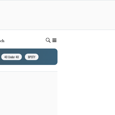
ech
40 Under 40
BPOTY