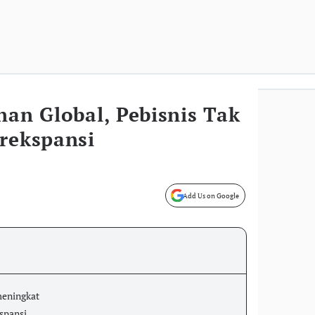
nan Global, Pebisnis Tak
erekspansi
Add Us on Google
meningkat
kspansi