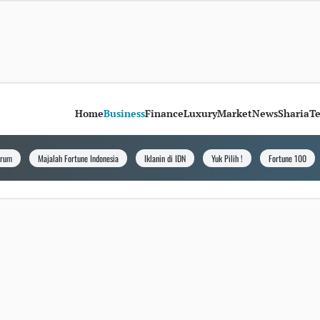
Home
Business
Finance
Luxury
Market
News
Sharia
T
orum
Majalah Fortune Indonesia
Iklanin di IDN
Yuk Pilih !
Fortune 100