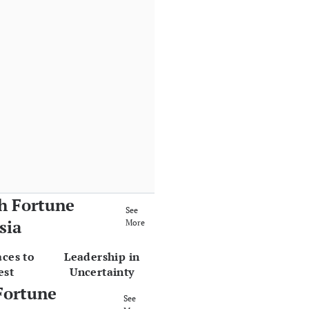
h Fortune
See
sia
More
aces to
Leadership in
est
Uncertainty
Fortune
See