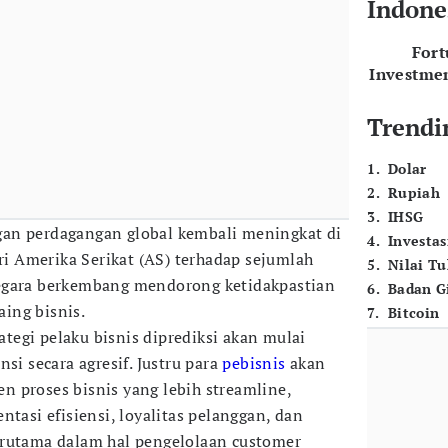
Indone
For
Investme
Trendi
1
.
Dolar
2
.
Rupiah
3
.
IHSG
gan perdagangan global kembali meningkat di
4
.
Investas
ari Amerika Serikat (AS) terhadap sejumlah
5
.
Nilai T
egara berkembang mendorong ketidakpastian
6
.
Badan G
ing bisnis.
7
.
Bitcoin
rategi pelaku bisnis diprediksi akan mulai
si secara agresif. Justru para
pebisnis
akan
 proses bisnis yang lebih streamline,
ntasi efisiensi, loyalitas pelanggan, dan
erutama dalam hal pengelolaan customer