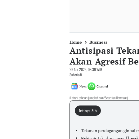
Home
Business
Antisipasi Teka
Akan Agresif B
29 Apr 2025, 08:39 WIB
Suheriadi .
News
Channel
ilustrasi pebisnis (unsplash.com/Sebastian Herrmann)
Intinya Sih
Tekanan perdagangan global 
Pebisnis tak akan agresif bere