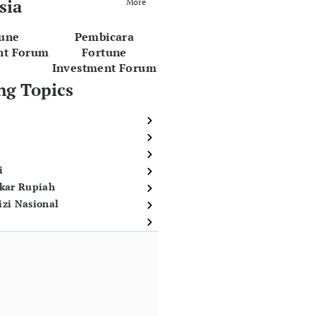
sia
More
tune
Pembicara
nt Forum
Fortune
Investment Forum
ng Topics
i
ukar Rupiah
izi Nasional