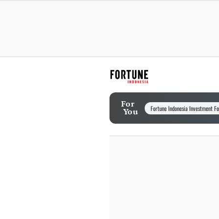
For
Fortune Indonesia Investment F
You