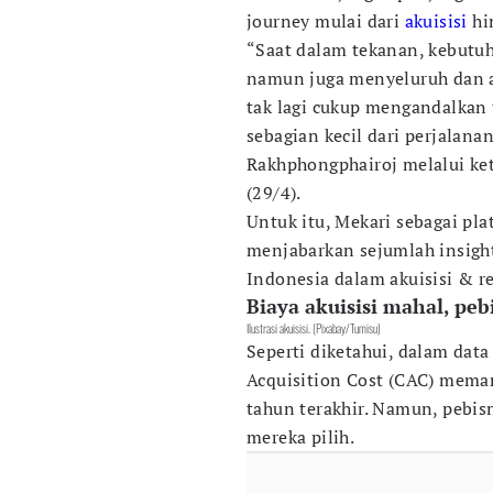
journey mulai dari
akuisisi
hi
“Saat dalam tekanan, kebutuh
namun juga menyeluruh dan a
tak lagi cukup mengandalkan 
sebagian kecil dari perjalan
Rakhphongphairoj melalui kete
(29/4).
Untuk itu, Mekari sebagai pla
menjabarkan sejumlah insight
Indonesia dalam akuisisi & r
Biaya akuisisi mahal, pebi
Ilustrasi akuisisi. (Pixabay/Tumisu)
Seperti diketahui, dalam dat
Acquisition Cost (CAC) meman
tahun terakhir. Namun, pebisn
mereka pilih.