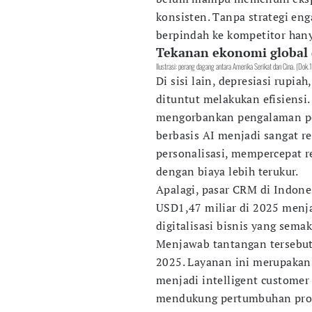
konsisten. Tanpa strategi en
berpindah ke kompetitor han
Tekanan ekonomi global d
Ilustrasi: perang dagang antara Amerika Serikat dan Cina. (Dok
Di sisi lain, depresiasi rupia
dituntut melakukan efisiensi.
mengorbankan pengalaman pel
berbasis AI menjadi sangat 
personalisasi, mempercepat 
dengan biaya lebih terukur.
Apalagi, pasar CRM di Indone
USD1,47 miliar di 2025 menja
digitalisasi bisnis yang sema
Menjawab tantangan tersebut
2025. Layanan ini merupakan
menjadi intelligent customer
mendukung pertumbuhan produ