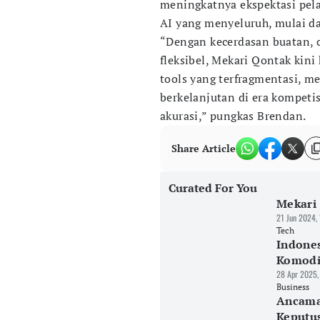
meningkatnya ekspektasi pel
AI yang menyeluruh, mulai dar
“Dengan kecerdasan buatan, o
fleksibel, Mekari Qontak kini 
tools yang terfragmentasi, m
berkelanjutan di era kompet
akurasi,” pungkas Brendan.
Share Article
Curated For You
Mekari 
21 Jun 2024,
Tech
Indones
Komodi
28 Apr 2025,
Business
Ancama
Keputu