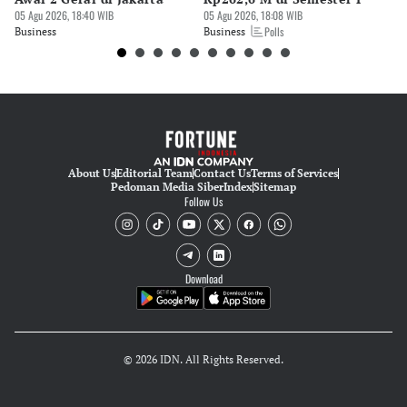
05 Agu 2026, 18:40 WIB
05 Agu 2026, 18:08 WIB
05 
Polls
Business
Business
Bu
About Us
Editorial Team
Contact Us
Terms of Services
Pedoman Media Siber
Index
Sitemap
Follow Us
Download
© 2026 IDN. All Rights Reserved.