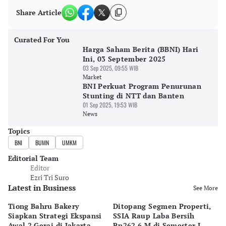
Share Article
Curated For You
Harga Saham Berita (BBNI) Hari
Ini, 03 September 2025
03 Sep 2025, 09:55 WIB
Market
BNI Perkuat Program Penurunan
Stunting di NTT dan Banten
01 Sep 2025, 19:53 WIB
News
Topics
BNI
BUMN
UMKM
Editorial Team
Editor
Ezri Tri Suro
Latest in Business
See More
Tiong Bahru Bakery
Ditopang Segmen Properti,
P
Siapkan Strategi Ekspansi
SSIA Raup Laba Bersih
Pa
Awal 2 Gerai di Jakarta
Rp262,6 M di Semester I
Ta