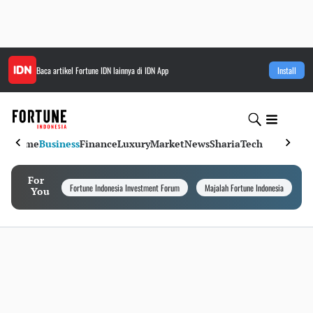
Baca artikel
Fortune IDN
lainnya di IDN App
Install
Home
Business
Finance
Luxury
Market
News
Sharia
Tech
For
Fortune Indonesia Investment Forum
Majalah Fortune Indonesia
I
You