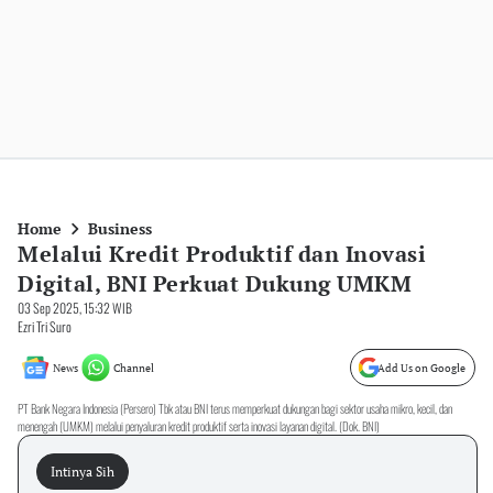
Home
Business
Melalui Kredit Produktif dan Inovasi
Digital, BNI Perkuat Dukung UMKM
03 Sep 2025, 15:32 WIB
Ezri Tri Suro
News
Channel
Add Us on Google
PT Bank Negara Indonesia (Persero) Tbk atau BNI terus memperkuat dukungan bagi sektor usaha mikro, kecil, dan
menengah (UMKM) melalui penyaluran kredit produktif serta inovasi layanan digital. (Dok. BNI)
Intinya Sih