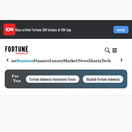
Baca artikel
Fortune IDN
lainnya di IDN App
Install
Home
Business
Finance
Luxury
Market
News
Sharia
Tech
For
Fortune Indonesia Investment Forum
Majalah Fortune Indonesia
I
You