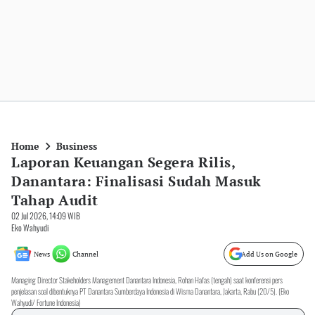
Home
Business
Laporan Keuangan Segera Rilis,
Danantara: Finalisasi Sudah Masuk
Tahap Audit
02 Jul 2026, 14:09 WIB
Eko Wahyudi
News
Channel
Add Us on Google
Managing Director Stakeholders Management Danantara Indonesia, Rohan Hafas (tengah) saat konferensi pers
penjelasan soal dibentuknya PT Danantara Sumberdaya Indonesia di Wisma Danantara, Jakarta, Rabu (20/5). (Eko
Wahyudi/ Fortune Indonesia)