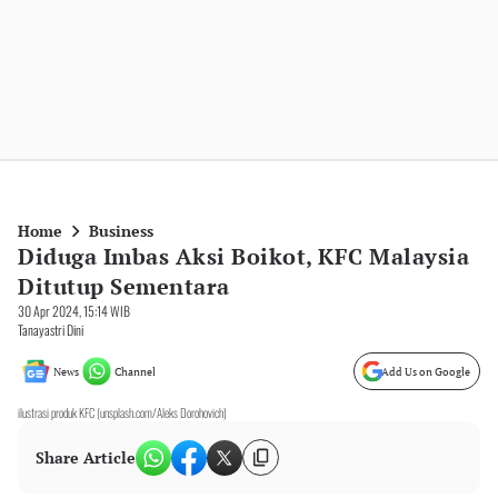
Home
Business
Diduga Imbas Aksi Boikot, KFC Malaysia
Ditutup Sementara
30 Apr 2024, 15:14 WIB
Tanayastri Dini
News
Channel
Add Us on Google
ilustrasi produk KFC (unsplash.com/Aleks Dorohovich)
Share Article