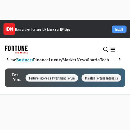
Baca artikel
Fortune IDN
lainnya di IDN App
Install
Home
Business
Finance
Luxury
Market
News
Sharia
Tech
For
Fortune Indonesia Investment Forum
Majalah Fortune Indonesia
I
You