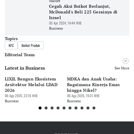
Market
Cegah Aksi Boikot Berlanjut,
McDonald's Beli 225 Gerainya di
Israel
05 Apr 2024, 14:44 WIB
Business
Topics
KFC
Boikot Produk
Editorial Team
Latest in Business
Editor
See More
Pingit Aria
LIXIL Bangun Ekosistem
MDKA dan Anak Usaha:
W
Editor
Arsitektur Melalui LDAD
Bagaimana Kinerja Emas
La
Tanayastri Dini
2026
hingga Nikel?
Ru
06 Agu 2026, 23:18 WIB
06 Agu 2026, 19:31 WIB
06 
Business
Business
Bu