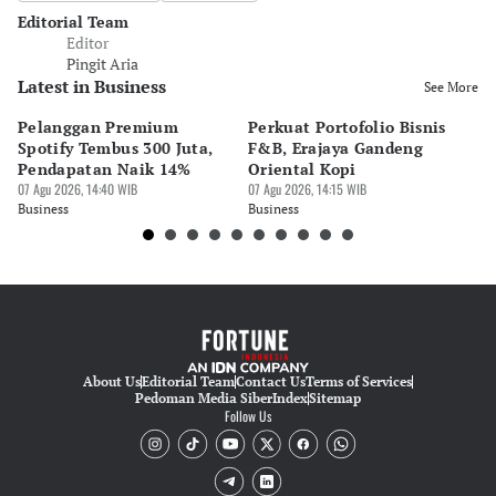
Editorial Team
Editor
Pingit Aria
Latest in Business
See More
Pelanggan Premium
Perkuat Portofolio Bisnis
Pe
Spotify Tembus 300 Juta,
F&B, Erajaya Gandeng
K
Pendapatan Naik 14%
Oriental Kopi
G
07 Agu 2026, 14:40 WIB
07 Agu 2026, 14:15 WIB
di
07 
Business
Business
Bu
About Us
Editorial Team
Contact Us
Terms of Services
Pedoman Media Siber
Index
Sitemap
Follow Us