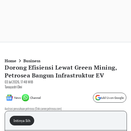
Home
Business
Dorong Efisiensi Lewat Green Mining,
Petrosea Bangun Infrastruktur EV
03 Jul 2026, 17:48 WIB
Tanayastri Dini
News
Channel
Add Us on Google
ilustrasi perusahaan petrosea (Dok.career.petrosea.com)
Intinya Sih