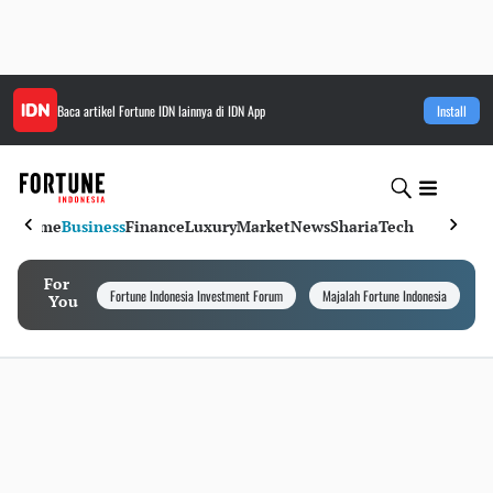
Baca artikel
Fortune IDN
lainnya di IDN App
Install
Home
Business
Finance
Luxury
Market
News
Sharia
Tech
For
Fortune Indonesia Investment Forum
Majalah Fortune Indonesia
I
You