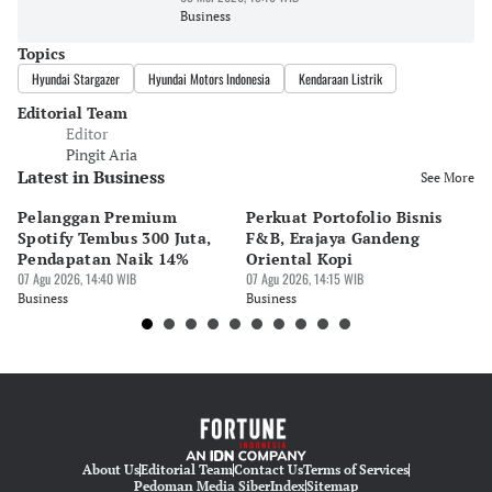
Business
Topics
Hyundai Stargazer
Hyundai Motors Indonesia
Kendaraan Listrik
Editorial Team
Editor
Pingit Aria
Latest in Business
See More
Pelanggan Premium
Perkuat Portofolio Bisnis
Pe
Spotify Tembus 300 Juta,
F&B, Erajaya Gandeng
K
Pendapatan Naik 14%
Oriental Kopi
G
07 Agu 2026, 14:40 WIB
07 Agu 2026, 14:15 WIB
di
07 
Business
Business
Bu
About Us
Editorial Team
Contact Us
Terms of Services
Pedoman Media Siber
Index
Sitemap