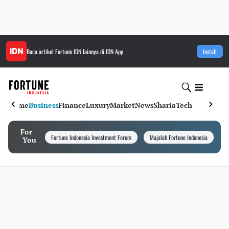
Baca artikel
Fortune IDN
lainnya di IDN App
Install
Home
Business
Finance
Luxury
Market
News
Sharia
Tech
For
Fortune Indonesia Investment Forum
Majalah Fortune Indonesia
I
You