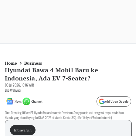
Home
Business
Hyundai Bawa 4 Mobil Baru ke
Indonesia, Ada EV 7-Seater?
03 Jul 2026, 10:16 WIB
Eko Wahyudi
News
Channel
Add Us on Google
Chief Operating Officer PT Hyundai Motors Indonesia Fransiscus Soerjopranoto saat mengenal empat model baru
Hyundai yang akan diboyong ke GIIAS 2026 di Jakarta, Kamis (3/7). (Eko Wahyudi/Fortune Indonesia)
Intinya Sih