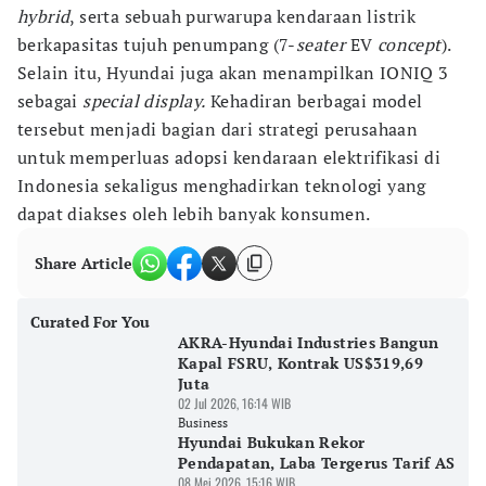
hybrid
, serta sebuah purwarupa kendaraan listrik
berkapasitas tujuh penumpang (7-
seater
EV
concept
).
Selain itu, Hyundai juga akan menampilkan IONIQ 3
sebagai
special display.
Kehadiran berbagai model
tersebut menjadi bagian dari strategi perusahaan
untuk memperluas adopsi kendaraan elektrifikasi di
Indonesia sekaligus menghadirkan teknologi yang
dapat diakses oleh lebih banyak konsumen.
Share Article
Curated For You
AKRA-Hyundai Industries Bangun
Kapal FSRU, Kontrak US$319,69
Juta
02 Jul 2026, 16:14 WIB
Business
Hyundai Bukukan Rekor
Pendapatan, Laba Tergerus Tarif AS
08 Mei 2026, 15:16 WIB