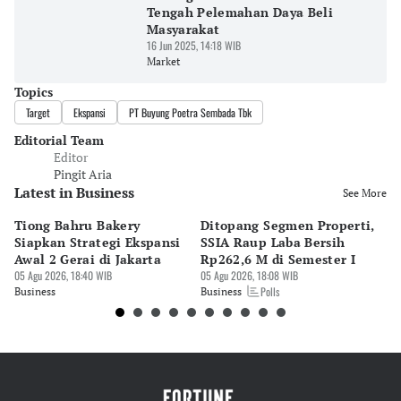
Tengah Pelemahan Daya Beli
Masyarakat
16 Jun 2025, 14:18 WIB
Market
Topics
Target
Ekspansi
PT Buyung Poetra Sembada Tbk
Editorial Team
Editor
Pingit Aria
Latest in Business
See More
Tiong Bahru Bakery
Ditopang Segmen Properti,
P
Siapkan Strategi Ekspansi
SSIA Raup Laba Bersih
Pa
Awal 2 Gerai di Jakarta
Rp262,6 M di Semester I
Ta
05 Agu 2026, 18:40 WIB
05 Agu 2026, 18:08 WIB
05 
Polls
Business
Business
Bu