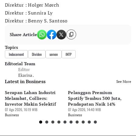
Direktur : Holger Mørch
Direktur : Sunnira Ly
Direktur : Benny S. Santoso
Share Article
Topics
Indocement
Dividen
semen
INTP
Editorial Team
Editor
Ekarina .
Latest in Business
See More
Serapan Lahan Industri
Pelanggan Premium
Pe
Melambat, Colliers:
Spotify Tembus 300 Juta,
F&
Investor Makin Selektif
Pendapatan Naik 14%
Or
07 Agu 2026, 16:19 WIB
07 Agu 2026, 14:40 WIB
07 
Business
Business
Bu