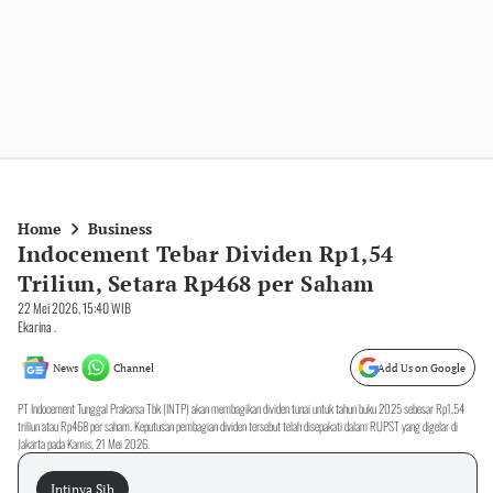
Home
Business
Indocement Tebar Dividen Rp1,54
Triliun, Setara Rp468 per Saham
22 Mei 2026, 15:40 WIB
Ekarina .
News
Channel
Add Us on Google
PT Indocement Tunggal Prakarsa Tbk (INTP) akan membagikan dividen tunai untuk tahun buku 2025 sebesar Rp1,54
triliun atau Rp468 per saham. Keputusan pembagian dividen tersebut telah disepakati dalam RUPST yang digelar di
Jakarta pada Kamis, 21 Mei 2026.
Intinya Sih