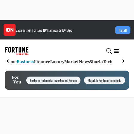
Baca artikel
Fortune IDN
lainnya di IDN App
Install
Home
Business
Finance
Luxury
Market
News
Sharia
Tech
For
Fortune Indonesia Investment Forum
Majalah Fortune Indonesia
I
You