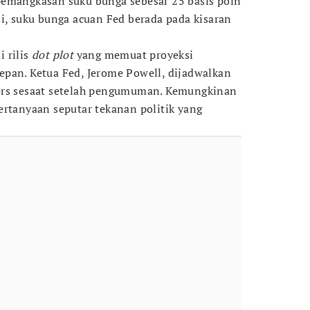
pemangkasan suku bunga sebesar 25 basis poin
ni, suku bunga acuan Fed berada pada kisaran
 rilis
dot plot
yang memuat proyeksi
pan. Ketua Fed, Jerome Powell, dijadwalkan
ers sesaat setelah pengumuman. Kemungkinan
ertanyaan seputar tekanan politik yang