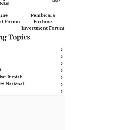
sia
More
tune
Pembicara
nt Forum
Fortune
Investment Forum
ng Topics
i
ukar Rupiah
izi Nasional