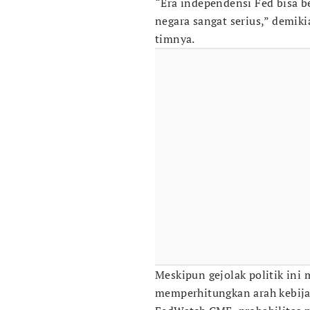
“Era independensi Fed bisa b
negara sangat serius,” demik
timnya.
Meskipun gejolak politik ini
memperhitungkan arah kebija