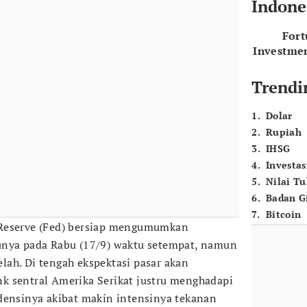
Indone
For
Investme
Trendi
1
.
Dolar
2
.
Rupiah
3
.
IHSG
4
.
Investas
5
.
Nilai T
6
.
Badan G
7
.
Bitcoin
 Reserve (Fed) bersiap mengumumkan
unya pada Rabu (17/9) waktu setempat, namun
belah. Di tengah ekspektasi pasar akan
k sentral Amerika Serikat justru menghadapi
densinya akibat makin intensinya tekanan