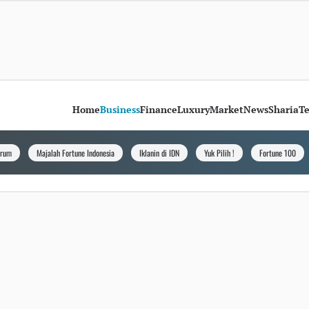
Home
Business
Finance
Luxury
Market
News
Sharia
T
orum
Majalah Fortune Indonesia
Iklanin di IDN
Yuk Pilih !
Fortune 100