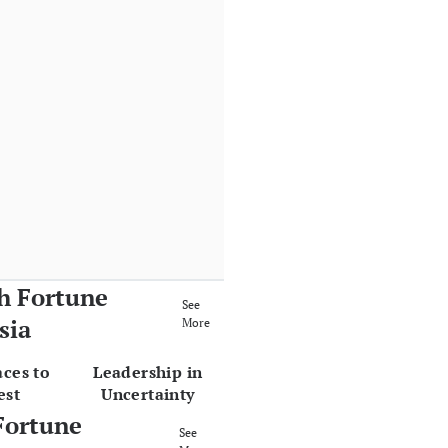
h Fortune
See
sia
More
aces to
Leadership in
est
Uncertainty
Fortune
See