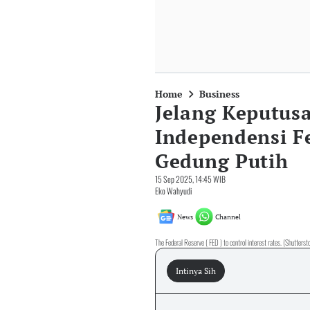
Home
Business
Jelang Keputus
Independensi Fe
Gedung Putih
15 Sep 2025, 14:45 WIB
Eko Wahyudi
News
Channel
The Federal Reserve ( FED ) to control interest rates. (Shutters
Intinya Sih