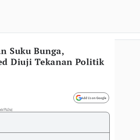
an Suku Bunga,
d Diuji Tekanan Politik
Add Us on Google
tock/Pla2na)