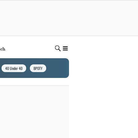
ech
40 Under 40
BPOTY