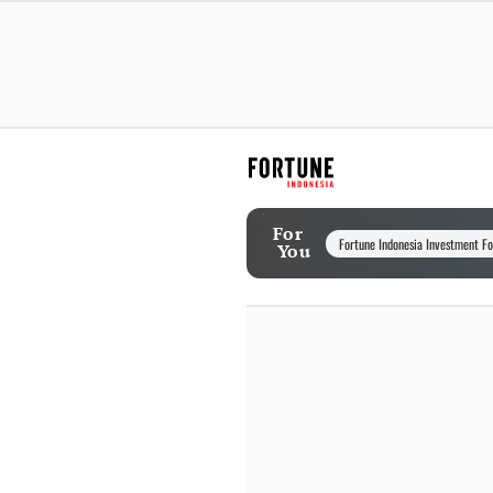
For
Fortune Indonesia Investment F
You