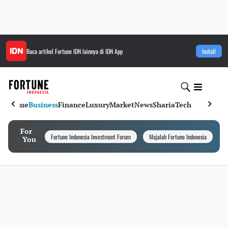
Baca artikel
Fortune IDN
lainnya di IDN App
Install
Home
Business
Finance
Luxury
Market
News
Sharia
Tech
For
Fortune Indonesia Investment Forum
Majalah Fortune Indonesia
I
You