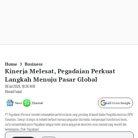
Home
Business
Kinerja Melesat, Pegadaian Perkuat
Langkah Menuju Pasar Global
06 Jul 2026, 18:36 WIB
Ahmad Faisal
News
Channel
Add Us on Google
PT Pegadaian (Persero) semakin menunjukkan performa bisnis yang gemilang di bawah Badan Pengelola Investasi (BPI)
Danantara. Sinergi strategis ini terbukti berhasil memacu penguatan tata kelola, mempercepat transformasi bisnis,
serta memperkokoh posisi Pegadaian sebagai motor utama penggerak ekosistem emas nasional yang inovatif dan
berkelanjutan. (Dok. Pegadaian)