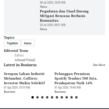
06 Jul 2026, 18:29 WIB
News
Pegadaian dan Unad Dorong
Mitigasi Bencana Berbasis
Komunitas
03 Jul 2026, 09:51 WIB
News
Topics
Pegadaian
kinerja
Editorial Team
Editor
Ahmad Faisal
Latest in Business
See More
Serapan Lahan Industri
Pelanggan Premium
Pe
Melambat, Colliers:
Spotify Tembus 300 Juta,
F&
Investor Makin Selektif
Pendapatan Naik 14%
Or
07 Agu 2026, 16:19 WIB
07 Agu 2026, 14:40 WIB
07 
Business
Business
Bu