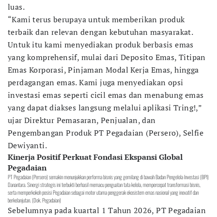
luas.
“Kami terus berupaya untuk memberikan produk
terbaik dan relevan dengan kebutuhan masyarakat.
Untuk itu kami menyediakan produk berbasis emas
yang komprehensif, mulai dari Deposito Emas, Titipan
Emas Korporasi, Pinjaman Modal Kerja Emas, hingga
perdagangan emas. Kami juga menyediakan opsi
investasi emas seperti cicil emas dan menabung emas
yang dapat diakses langsung melalui aplikasi Tring!,”
ujar Direktur Pemasaran, Penjualan, dan
Pengembangan Produk PT Pegadaian (Persero), Selfie
Dewiyanti.
Kinerja Positif Perkuat Fondasi Ekspansi Global
Pegadaian
PT Pegadaian (Persero) semakin menunjukkan performa bisnis yang gemilang di bawah Badan Pengelola Investasi (BPI)
Danantara. Sinergi strategis ini terbukti berhasil memacu penguatan tata kelola, mempercepat transformasi bisnis,
serta memperkokoh posisi Pegadaian sebagai motor utama penggerak ekosistem emas nasional yang inovatif dan
berkelanjutan. (Dok. Pegadaian)
Sebelumnya pada kuartal 1 Tahun 2026, PT Pegadaian