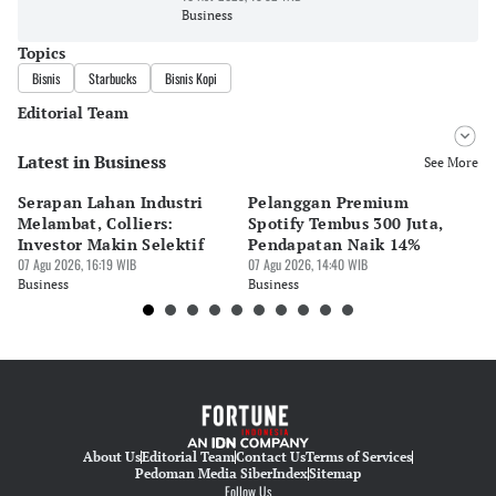
Business
Topics
Bisnis
Starbucks
Bisnis Kopi
Editorial Team
Latest in Business
Editor
See More
Desy Yuliastuti
Serapan Lahan Industri
Pelanggan Premium
Pe
Editor
Melambat, Colliers:
Spotify Tembus 300 Juta,
F&
Pingit Aria
Investor Makin Selektif
Pendapatan Naik 14%
Or
07 Agu 2026, 16:19 WIB
07 Agu 2026, 14:40 WIB
07 
Business
Business
Bu
About Us
Editorial Team
Contact Us
Terms of Services
Pedoman Media Siber
Index
Sitemap
Follow Us