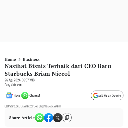
Home
Business
Nasihat Bisnis Terbaik dari CEO Baru
Starbucks Brian Niccol
26 Agu 2024, 06:37 WIB
Desy Yuliastuti
News
Channel
Add Us on Google
CEO Starbucks, Brian Niccol/Dok. Chipotle Mexican Grill
Share Article