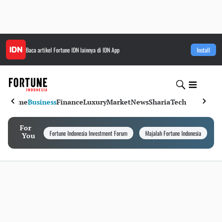
Baca artikel
Fortune IDN
lainnya di IDN App
Install
Home
Business
Finance
Luxury
Market
News
Sharia
Tech
For
Fortune Indonesia Investment Forum
Majalah Fortune Indonesia
I
You