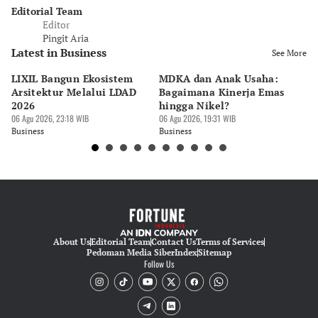
Editorial Team
Editor
Pingit Aria
Latest in Business
See More
LIXIL Bangun Ekosistem
MDKA dan Anak Usaha:
W
Arsitektur Melalui LDAD
Bagaimana Kinerja Emas
La
2026
hingga Nikel?
Ru
06 Agu 2026, 23:18 WIB
06 Agu 2026, 19:31 WIB
06 
Business
Business
Bu
About Us
Editorial Team
Contact Us
Terms of Services
Pedoman Media Siber
Index
Sitemap
Follow Us