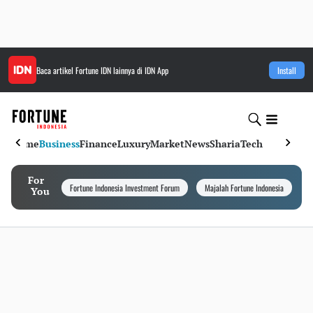
Baca artikel
Fortune IDN
lainnya di IDN App
Install
Home
Business
Finance
Luxury
Market
News
Sharia
Tech
For
Fortune Indonesia Investment Forum
Majalah Fortune Indonesia
I
You