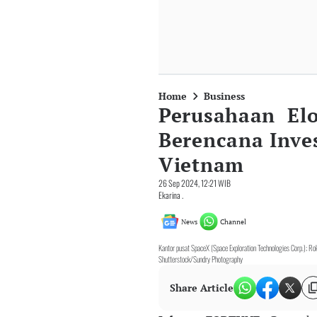
Home
Business
Perusahaan Elo
Berencana Inves
Vietnam
26 Sep 2024, 12:21 WIB
Ekarina .
News
Channel
Kantor pusat SpaceX (Space Exploration Technologies Corp.); Ro
Shutterstock/Sundry Photography
Share Article