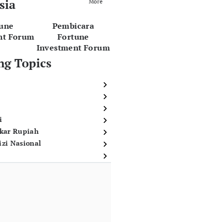
sia
More
tune
Pembicara
nt Forum
Fortune
Investment Forum
ng Topics
i
ukar Rupiah
izi Nasional