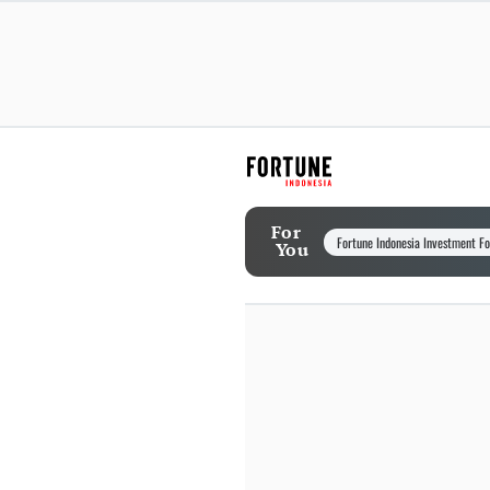
For
Fortune Indonesia Investment F
You