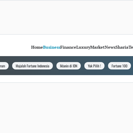
Home
Business
Finance
Luxury
Market
News
Sharia
T
orum
Majalah Fortune Indonesia
Iklanin di IDN
Yuk Pilih !
Fortune 100