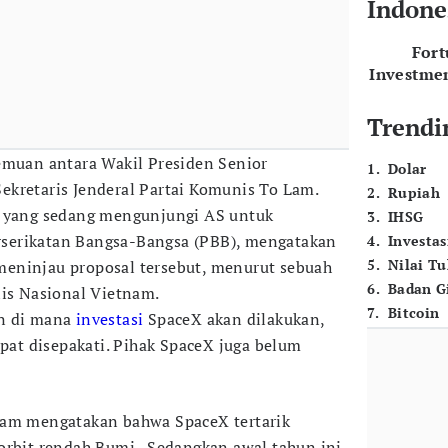
Indone
For
Investme
Trendi
emuan antara Wakil Presiden Senior
1
.
Dolar
kretaris Jenderal Partai Komunis To Lam.
2
.
Rupiah
yang sedang mengunjungi AS untuk
3
.
IHSG
serikatan Bangsa-Bangsa (PBB), mengatakan
4
.
Investas
5
.
Nilai T
eninjau proposal tersebut, menurut sebuah
6
.
Badan G
lis Nasional Vietnam.
7
.
Bitcoin
an di mana
investasi
SpaceX akan dilakukan,
apat disepakati. Pihak SpaceX juga belum
nam mengatakan bahwa SpaceX tertarik
orbit rendah Bumi. Sedangkan awal tahun ini,