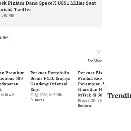
sk Pinjam Dana SpaceX US$1 Miliar Saat
isisi Twitter
 16:02 WIB
ai Now
See More
an Premium
Perkuat Portofolio
Perkuat Bisnis
Al
 Tembus 300
Bisnis F&B, Erajaya
Produk Kesehatan
B
endapatan
Gandeng Oriental
Perempuan,
Ni
%
Kopi
Guardian Hadirkan
In
Trendi
 14:40 WIB
07 Agu 2026, 14:15 WIB
MTick di 50 Gerai
07 
Business
07 Agu 2026, 12:59 WIB
Bu
Business