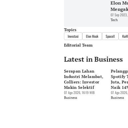
Elon Mu
Mengaku
07 Sep 2023,
Tech
Topics
Investasi
Elon Musk
SpaceX
KaiK
Editorial Team
Latest in Business
Editor
Riyo
Serapan Lahan
Pelangg
Editor
Industri Melambat,
Spotify
Ekarina .
Colliers: Investor
Juta, P
Makin Selektif
Naik 14
07 Agu 2026, 16:19 WIB
07 Agu 2026,
Business
Business