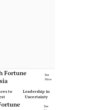
h Fortune
See
sia
More
aces to
Leadership in
est
Uncertainty
Fortune
See