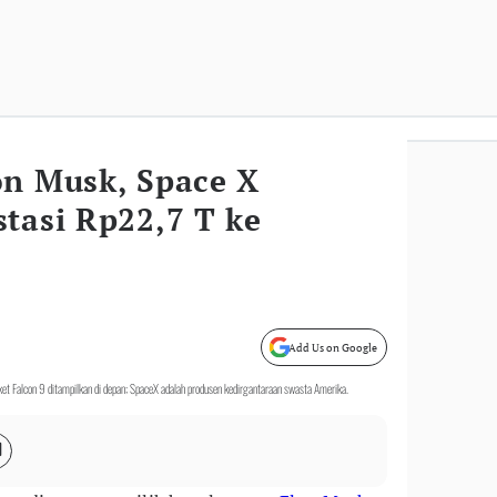
n Musk, Space X
tasi Rp22,7 T ke
Add Us on Google
ket Falcon 9 ditampilkan di depan; SpaceX adalah produsen kedirgantaraan swasta Amerika.