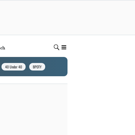
ech
40 Under 40
BPOTY