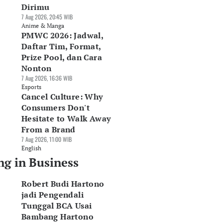
Dirimu
7 Aug 2026, 20:45 WIB
Anime & Manga
PMWC 2026: Jadwal,
Daftar Tim, Format,
Prize Pool, dan Cara
Nonton
7 Aug 2026, 16:36 WIB
Esports
Cancel Culture: Why
Consumers Don't
Hesitate to Walk Away
asan Isuzu Belum
Dorong Kinerja,
Pangsa Pasar LCGC
From a Brand
awa Kendaraan
Daihatsu Rilis
Menciut ke 13
7 Aug 2026, 11:00 WIB
aga Listrik ke
Gebyar Merdeka dan
Persen, Penjualan
English
donesia
Fasilitas Layanan
Daihatsu Terkoreks
ng in Business
Agu 2026, 11:10 WIB
Kesehatan
31,4 Persen
siness
07 Agu 2026, 08:13 WIB
07 Agu 2026, 08:08 WIB
Business
Business
Robert Budi Hartono
jadi Pengendali
Tunggal BCA Usai
Bambang Hartono