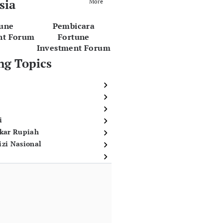
sia
More
tune
Pembicara
nt Forum
Fortune
Investment Forum
ng Topics
i
ukar Rupiah
izi Nasional