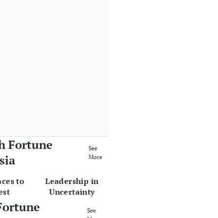
h Fortune
See
sia
More
aces to
Leadership in
est
Uncertainty
Fortune
See