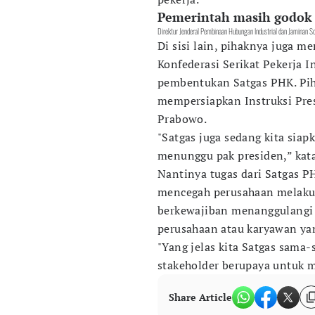
Pemerintah masih godok
Direktur Jenderal Pembinaan Hubungan Industrial dan Jaminan S
Di sisi lain, pihaknya juga m
Konfederasi Serikat Pekerja I
pembentukan Satgas PHK. Pi
mempersiapkan Instruksi Pres
Prabowo.
"Satgas juga sedang kita siap
menunggu pak presiden,” kata
Nantinya tugas dari Satgas P
mencegah perusahaan melakuk
berkewajiban menanggulangi
perusahaan atau karyawan ya
"Yang jelas kita Satgas sama
stakeholder berupaya untuk 
Share Article