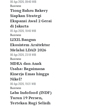
06 Agu 2026, 09:40 WIB
Business
Tiong Bahru Bakery
Siapkan Strategi
Ekspansi Awal 2 Gerai
di Jakarta
05 Agu 2026, 18:40 WIB
Business
LIXIL Bangun
Ekosistem Arsitektur
Melalui LDAD 2026
06 Agu 2026, 23:18 WIB
Business
MDKA dan Anak
Usaha: Bagaimana
Kinerja Emas hingga
Nikel?
06 Agu 2026, 19:31 WIB
Business
asan Isuzu Belum
Dorong Kinerja,
Pangsa Pasar LCGC
Laba Indofood (INDF)
awa Kendaraan
Daihatsu Rilis
Menciut ke 13
Turun 19 Persen,
aga Listrik ke
Gebyar Merdeka dan
Persen, Penjualan
Tertekan Rugi Selisih
donesia
Fasilitas Layanan
Daihatsu Terkoreks