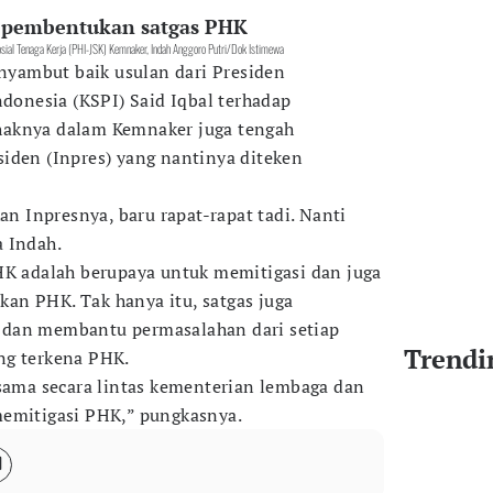
 pembentukan satgas PHK
osial Tenaga Kerja (PHI-JSK) Kemnaker, Indah Anggoro Putri/Dok Istimewa
enyambut baik usulan dari Presiden
ndonesia (KSPI) Said Iqbal terhadap
haknya dalam Kemnaker juga tengah
iden (Inpres) yang nantinya diteken
kan Inpresnya, baru rapat-rapat tadi. Nanti
 Indah.
HK adalah berupaya untuk memitigasi dan juga
an PHK. Tak hanya itu, satgas juga
 dan membantu permasalahan dari setiap
Trendi
ng terkena PHK.
-sama secara lintas kementerian lembaga dan
memitigasi PHK,” pungkasnya.