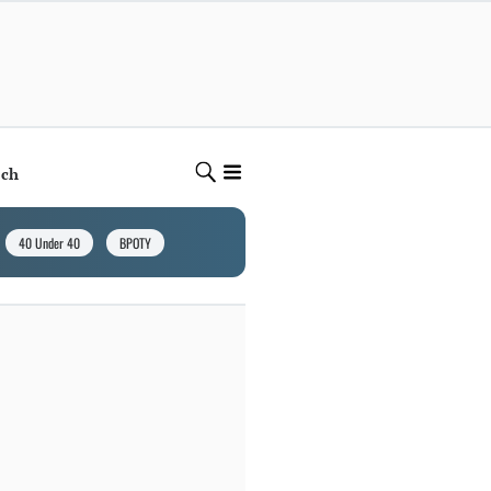
ech
40 Under 40
BPOTY