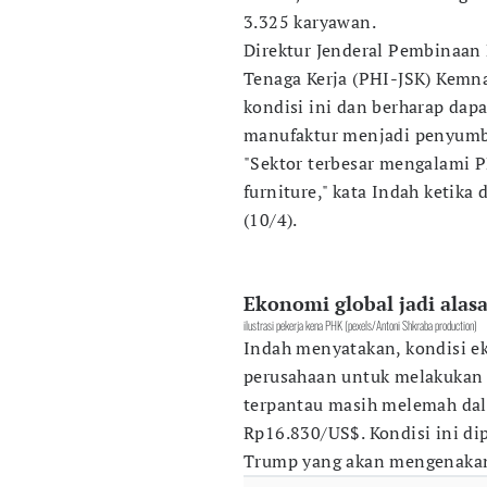
3.325 karyawan.
Direktur Jenderal Pembinaan
Tenaga Kerja (PHI-JSK) Kemn
kondisi ini dan berharap dapa
manufaktur menjadi penyumb
"Sektor terbesar mengalami 
furniture," kata Indah ketika
(10/4).
Ekonomi global jadi ala
ilustrasi pekerja kena PHK (pexels/Antoni Shkraba production)
Indah menyatakan, kondisi ek
perusahaan untuk melakukan P
terpantau masih melemah dala
Rp16.830/US$. Kondisi ini d
Trump yang akan mengenakan 