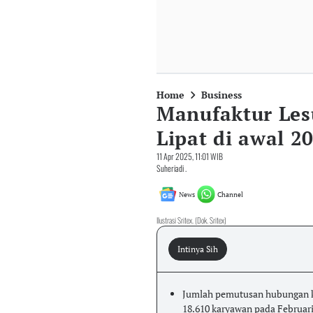
Home
Business
Manufaktur Les
Lipat di awal 2
11 Apr 2025, 11:01 WIB
Suheriadi .
News
Channel
Ilustrasi Sritex. (Dok. Sritex)
Intinya Sih
Jumlah pemutusan hubungan ke
18.610 karyawan pada Februari 