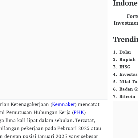
Indone
For
Investme
Trendi
1
.
Dolar
2
.
Rupiah
3
.
IHSG
4
.
Investas
5
.
Nilai T
6
.
Badan G
7
.
Bitcoin
rian Ketenagakerjaan (
Kemnaker
) mencatat
mi Pemutusan Hubungan Kerja (
PHK
)
 lima kali lipat dalam sebulan. Tercatat,
hilangan pekerjaan pada Februari 2025 atau
n dengan posisi Januari 2025 yang sebesar