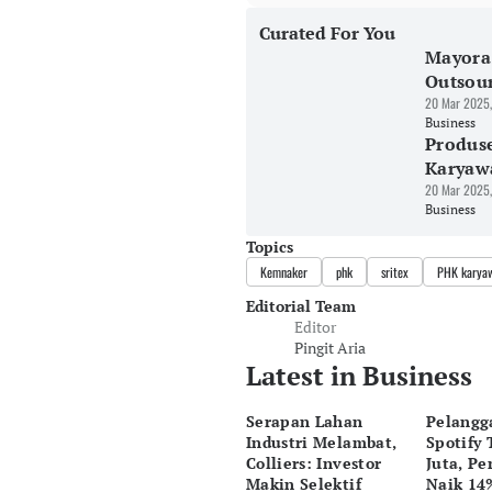
Curated For You
Mayora
Outsou
20 Mar 2025,
Business
Produse
Karyaw
20 Mar 2025,
Business
Topics
Kemnaker
phk
sritex
PHK karya
Editorial Team
Editor
Pingit Aria
Latest in Business
Serapan Lahan
Pelangg
Industri Melambat,
Spotify
Colliers: Investor
Juta, P
Makin Selektif
Naik 14