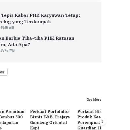
 Tepis Kabar PHK Karyawan Tetap:
rcing yang Terdampak
 10:16 WIB
n Barbie Tiba-tiba PHK Ratusan
an, Ada Apa?
 09:48 WIB
wan
See More
an Premium
Perkuat Portofolio
Perkuat Bisnis
Al
 Tembus 300
Bisnis F&B, Erajaya
Produk Kesehatan
B
endapatan
Gandeng Oriental
Perempuan,
Ni
%
Kopi
Guardian Hadirkan
In