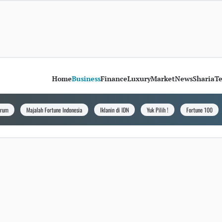
Home
Business
Finance
Luxury
Market
News
Sharia
T
orum
Majalah Fortune Indonesia
Iklanin di IDN
Yuk Pilih !
Fortune 100