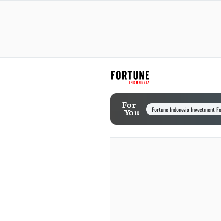
For
Fortune Indonesia Investment F
You