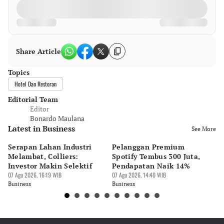
Share Article
Topics
Hotel Dan Restoran
Editorial Team
Editor
Bonardo Maulana
Latest in Business
See More
Serapan Lahan Industri
Pelanggan Premium
Pe
Melambat, Colliers:
Spotify Tembus 300 Juta,
F&
Investor Makin Selektif
Pendapatan Naik 14%
Or
07 Agu 2026, 16:19 WIB
07 Agu 2026, 14:40 WIB
07 
Business
Business
Bu