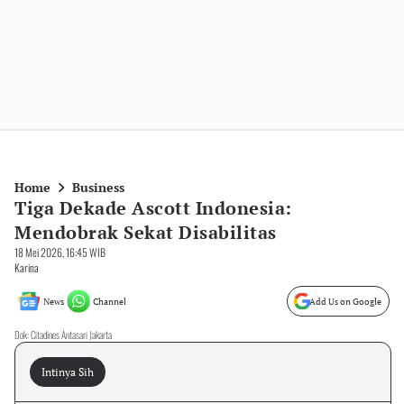
Home
Business
Tiga Dekade Ascott Indonesia:
Mendobrak Sekat Disabilitas
18 Mei 2026, 16:45 WIB
Karina
News
Channel
Add Us on Google
Dok: Citadines Antasari Jakarta
Intinya Sih