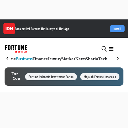
Baca artikel
Fortune IDN
lainnya di IDN App
Install
Home
Business
Finance
Luxury
Market
News
Sharia
Tech
For
Fortune Indonesia Investment Forum
Majalah Fortune Indonesia
I
You