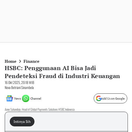
Home
Finance
HSBC: Penggunaan AI Bisa Jadi
Pendeteksi Fraud di Industri Keuangan
16 Okt 2025, 20:18 WIB
Nova Betriani Sinambela
News
Channel
Add Us on Google
Anne Suhandojo, Head of Global Payments Solutions HSBC Indonesia
Intinya Sih