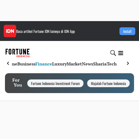
Baca artikel
Fortune IDN
lainnya di IDN App
Install
Home
Business
Finance
Luxury
Market
News
Sharia
Tech
For
Fortune Indonesia Investment Forum
Majalah Fortune Indonesia
I
You