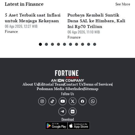
Latest in Finance
See More
5 Aset Terbaik saat Inflasi
Purbaya Kembali Suntik
Pi
untuk Menjaga Kekayaan
Dana SAL ke Himbara, Kali
Do
06 Agu 2026, 12:27 WIB
Ini Rp70 Triliun
K
Finance
06 Agu 2026, 11:10 WIB
P
05 
Finance
Fi
About Us
Editorial Team
Contact Us
Terms of Services
Pedoman Media Siber
Index
Sitemap
Follow Us
Download