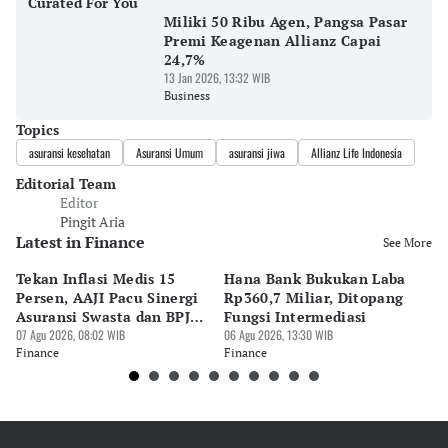
Curated For You
Miliki 50 Ribu Agen, Pangsa Pasar
Premi Keagenan Allianz Capai
24,7%
13 Jan 2026, 13:32 WIB
Business
Topics
asuransi kesehatan
Asuransi Umum
asuransi jiwa
Allianz Life Indonesia
Editorial Team
Editor
Pingit Aria
Latest in Finance
See More
Tekan Inflasi Medis 15
Hana Bank Bukukan Laba
BN
Persen, AAJI Pacu Sinergi
Rp360,7 Miliar, Ditopang
Rp
Asuransi Swasta dan BPJS
Fungsi Intermediasi
Ju
Kesehatan
07 Agu 2026, 08:02 WIB
06 Agu 2026, 13:30 WIB
06 
Finance
Finance
Fi