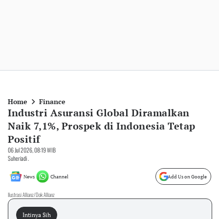
Home
Finance
Industri Asuransi Global Diramalkan
Naik 7,1%, Prospek di Indonesia Tetap
Positif
06 Jul 2026, 08:19 WIB
Suheriadi .
News
Channel
Add Us on Google
Ilustrasi Allianz/Dok Allianz
Intinya Sih