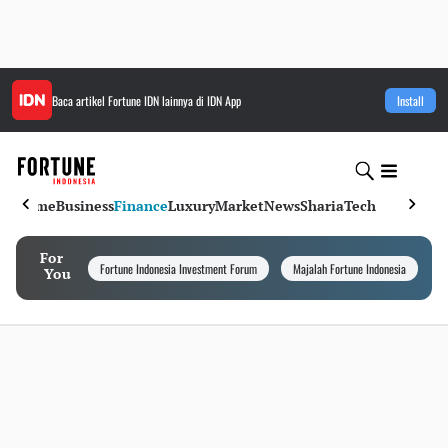
Baca artikel
Fortune IDN
lainnya di IDN App
Install
Home
Business
Finance
Luxury
Market
News
Sharia
Tech
For
Fortune Indonesia Investment Forum
Majalah Fortune Indonesia
I
You