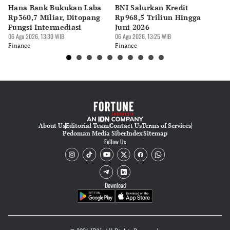
Hana Bank Bukukan Laba
BNI Salurkan Kredit
5 
Rp360,7 Miliar, Ditopang
Rp968,5 Triliun Hingga
u
Fungsi Intermediasi
Juni 2026
06 
06 Agu 2026, 13:30 WIB
06 Agu 2026, 13:25 WIB
Fi
Finance
Finance
About Us
Editorial Team
Contact Us
Terms of Services
Pedoman Media Siber
Index
Sitemap
Follow Us
Download