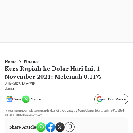
Home
Finance
Kurs Rupiah ke Dolar Hari Ini, 1
November 2024: Melemah 0,11%
01 Nov 2024, 10:54 WIB
Ekarina .
News
Channel
Add Us on Google
Petugas menunjukkan mata uang rupiah dan dolar AS di Ayu Masagung Money Changer, Jakarta, Senin (26/8/2024).
ANTARA FOTO/Dhemas Reviyanto
Share Article