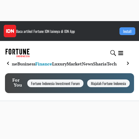
Baca artikel
Fortune IDN
lainnya di IDN App
Install
Home
Business
Finance
Luxury
Market
News
Sharia
Tech
For
Fortune Indonesia Investment Forum
Majalah Fortune Indonesia
I
You