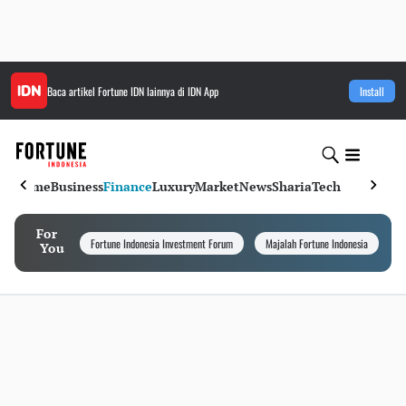
Baca artikel
Fortune IDN
lainnya di IDN App
Install
Home
Business
Finance
Luxury
Market
News
Sharia
Tech
For
Fortune Indonesia Investment Forum
Majalah Fortune Indonesia
I
You