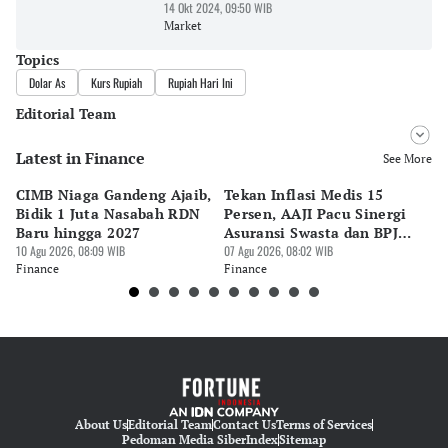
14 Okt 2024, 09:50 WIB
Market
Topics
Dolar As
Kurs Rupiah
Rupiah Hari Ini
Editorial Team
Latest in Finance
Editor
See More
Ekarina .
CIMB Niaga Gandeng Ajaib,
Tekan Inflasi Medis 15
H
Editor
Bidik 1 Juta Nasabah RDN
Persen, AAJI Pacu Sinergi
Rp
Tubagus Imam Satrio
Baru hingga 2027
Asuransi Swasta dan BPJS
Fu
10 Agu 2026, 08:09 WIB
Kesehatan
07 Agu 2026, 08:02 WIB
06 
Finance
Finance
Fi
About Us
Editorial Team
Contact Us
Terms of Services
Pedoman Media Siber
Index
Sitemap