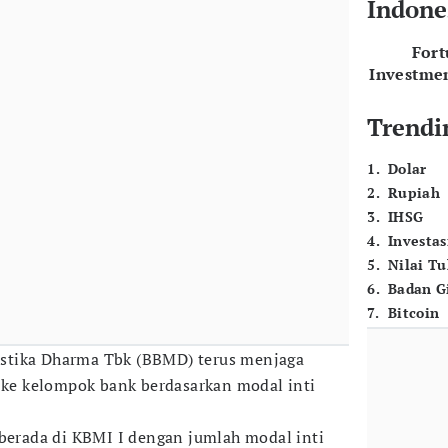
Indone
For
Investme
Trendi
1
.
Dolar
2
.
Rupiah
3
.
IHSG
4
.
Investas
5
.
Nilai T
6
.
Badan G
7
.
Bitcoin
tika Dharma Tbk (BBMD) terus menjaga
s ke kelompok bank berdasarkan modal inti
 berada di KBMI I dengan jumlah modal inti