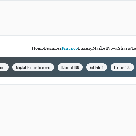
Home
Business
Finance
Luxury
Market
News
Sharia
T
orum
Majalah Fortune Indonesia
Iklanin di IDN
Yuk Pilih !
Fortune 100