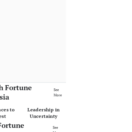
h Fortune
See
sia
More
aces to
Leadership in
est
Uncertainty
Fortune
See