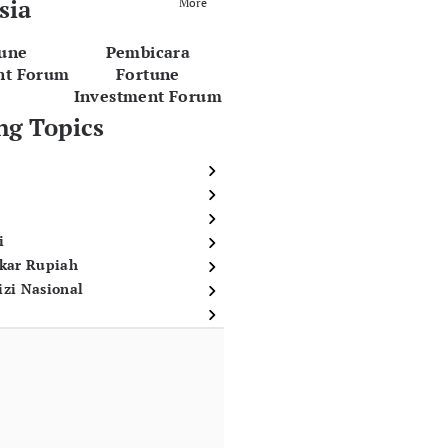
sia
More
tune
Pembicara
nt Forum
Fortune
Investment Forum
ng Topics
i
ukar Rupiah
izi Nasional