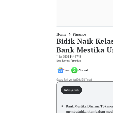
Home
Finance
Bidik Naik Kela
Bank Mestika U
11 Jun 2026, 14:44 WIB
Nova Betriani Sinambela
News
Channel
Gedung Bank Mestika (Dok. IDN Times)
Intinya Sih
Bank Mestika Dharma Tbk mena
membutuhkan tambahan modal 