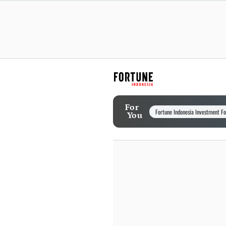
For
Fortune Indonesia Investment F
You