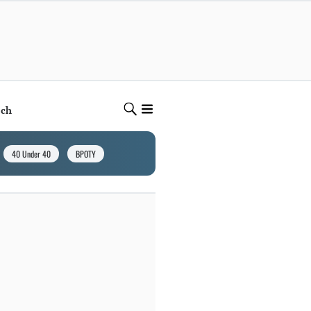
ech
40 Under 40
BPOTY