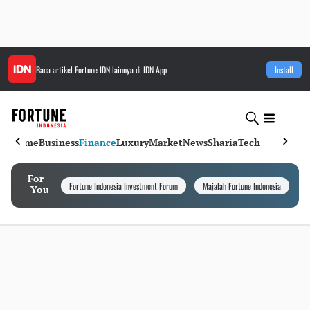
Baca artikel
Fortune IDN
lainnya di IDN App
Install
Home
Business
Finance
Luxury
Market
News
Sharia
Tech
For
Fortune Indonesia Investment Forum
Majalah Fortune Indonesia
I
You