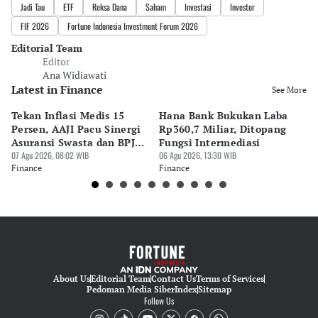
Jadi Tau
ETF
Reksa Dana
Saham
Investasi
Investor
FIF 2026
Fortune Indonesia Investment Forum 2026
Editorial Team
Editor
Ana Widiawati
Latest in Finance
See More
Tekan Inflasi Medis 15
Hana Bank Bukukan Laba
BN
Persen, AAJI Pacu Sinergi
Rp360,7 Miliar, Ditopang
Rp
Asuransi Swasta dan BPJS
Fungsi Intermediasi
Ju
Kesehatan
07 Agu 2026, 08:02 WIB
06 Agu 2026, 13:30 WIB
06 
Finance
Finance
Fi
About Us
Editorial Team
Contact Us
Terms of Services
Pedoman Media Siber
Index
Sitemap
Follow Us