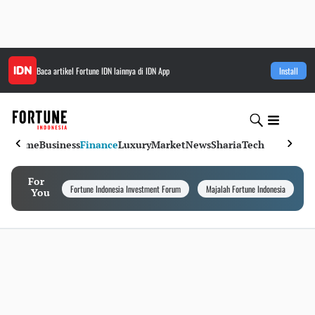
Baca artikel
Fortune IDN
lainnya di IDN App
Install
Home
Business
Finance
Luxury
Market
News
Sharia
Tech
For
Fortune Indonesia Investment Forum
Majalah Fortune Indonesia
I
You