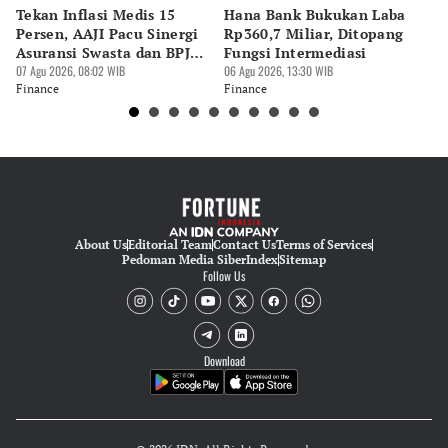
Tekan Inflasi Medis 15
Hana Bank Bukukan Laba
BN
Persen, AAJI Pacu Sinergi
Rp360,7 Miliar, Ditopang
Rp
Asuransi Swasta dan BPJS
Fungsi Intermediasi
Ju
Kesehatan
07 Agu 2026, 08:02 WIB
06 Agu 2026, 13:30 WIB
06 
Finance
Finance
Fi
About Us
Editorial Team
Contact Us
Terms of Services
Pedoman Media Siber
Index
Sitemap
Follow Us
Download