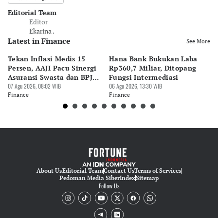
Editorial Team
Editor
Ekarina .
Latest in Finance
See More
Tekan Inflasi Medis 15
Hana Bank Bukukan Laba
BN
Persen, AAJI Pacu Sinergi
Rp360,7 Miliar, Ditopang
Rp
Asuransi Swasta dan BPJS
Fungsi Intermediasi
Ju
Kesehatan
07 Agu 2026, 08:02 WIB
06 Agu 2026, 13:30 WIB
06 
Finance
Finance
Fi
About Us
Editorial Team
Contact Us
Terms of Services
Pedoman Media Siber
Index
Sitemap
Follow Us