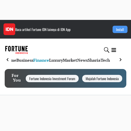
Baca artikel
Fortune IDN
lainnya di IDN App
Install
Home
Business
Finance
Luxury
Market
News
Sharia
Tech
For
Fortune Indonesia Investment Forum
Majalah Fortune Indonesia
I
You