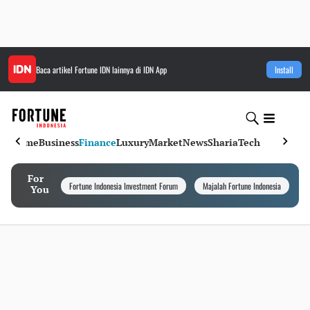
Baca artikel
Fortune IDN
lainnya di IDN App
Install
Home
Business
Finance
Luxury
Market
News
Sharia
Tech
For
Fortune Indonesia Investment Forum
Majalah Fortune Indonesia
I
You