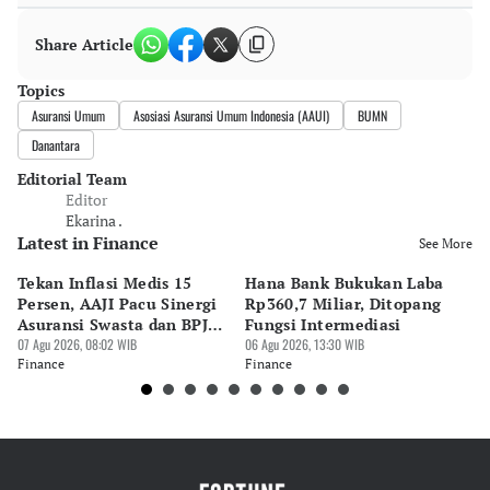
Share Article
Topics
Asuransi Umum
Asosiasi Asuransi Umum Indonesia (AAUI)
BUMN
Danantara
Editorial Team
Editor
Ekarina .
Latest in Finance
See More
Tekan Inflasi Medis 15
Hana Bank Bukukan Laba
BN
Persen, AAJI Pacu Sinergi
Rp360,7 Miliar, Ditopang
Rp
Asuransi Swasta dan BPJS
Fungsi Intermediasi
Ju
Kesehatan
07 Agu 2026, 08:02 WIB
06 Agu 2026, 13:30 WIB
06 
Finance
Finance
Fi