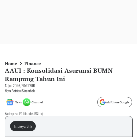
Home
Finance
AAUI : Konsolidasi Asuransi BUMN
Rampung Tahun Ini
17 Jun 2026, 20:41 WIB
Nova Betriani Sinambela
News
Channel
Add Us on Google
Kantor pusat IFG Life. (dok. IFG Life)
Intinya Sih