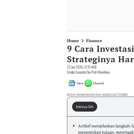
Home
Finance
9 Cara Investas
Strateginya Har
22 Jun 2026, 12:15 WIB
Cesilia Sasanda Eka Putri Noveliana
News
Channel
ilustrasi memulai investasi emas (unsplash.com/Scotdale)
Intinya Sih
Artikel menjelaskan langkah-l
menentukan tujuan, menyiapk