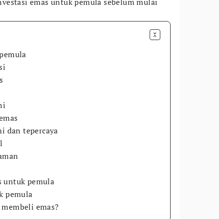
vestasi emas untuk pemula sebelum mulai
 pemula
si
s
ni
 emas
mi dan tepercaya
l
 aman
s untuk pemula
uk pemula
k membeli emas?