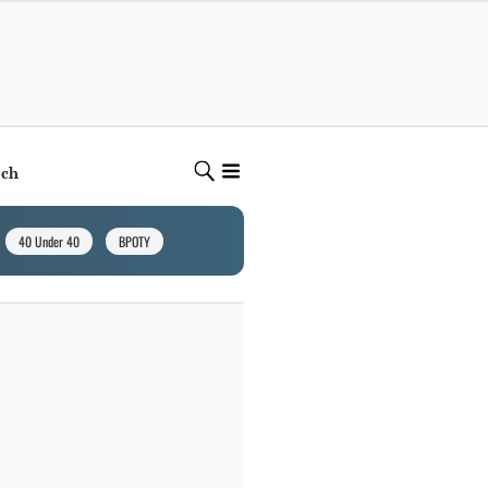
ech
40 Under 40
BPOTY