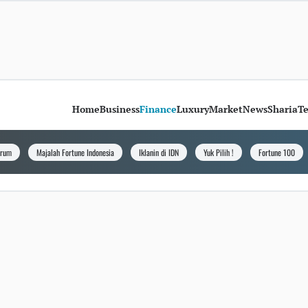
Home
Business
Finance
Luxury
Market
News
Sharia
T
orum
Majalah Fortune Indonesia
Iklanin di IDN
Yuk Pilih !
Fortune 100