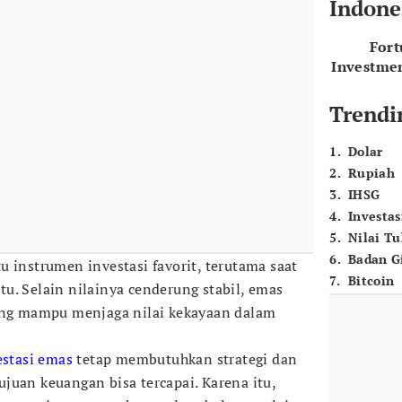
Indone
For
Investme
Trendi
1
.
Dolar
2
.
Rupiah
3
.
IHSG
4
.
Investas
5
.
Nilai T
6
.
Badan G
 instrumen investasi favorit, terutama saat
7
.
Bitcoin
u. Selain nilainya cenderung stabil, emas
yang mampu menjaga nilai kekayaan dalam
estasi emas
tetap membutuhkan strategi dan
juan keuangan bisa tercapai. Karena itu,