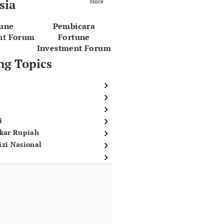
sia
More
tune
Pembicara
nt Forum
Fortune
Investment Forum
ng Topics
i
ukar Rupiah
izi Nasional