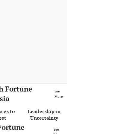
h Fortune
See
sia
More
aces to
Leadership in
est
Uncertainty
Fortune
See