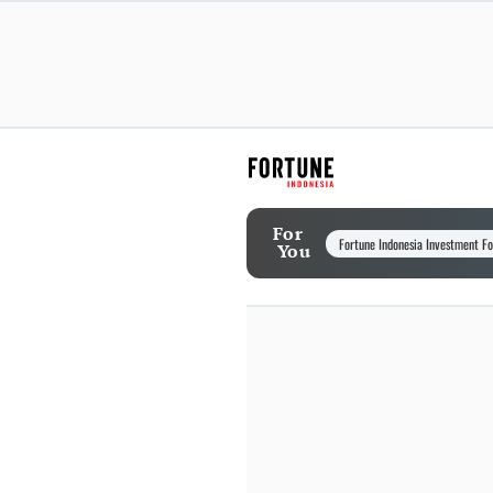
For
Fortune Indonesia Investment F
You