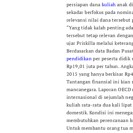
persiapan dana
kuliah
anak di
sekadar berfokus pada nomin
relevansi nilai dana tersebu
“Yang tidak kalah penting ad
tersebut tetap relevan dengan
ujar Priskilla melalui keteran
Berdasarkan data Badan Pusat 
pendidikan
per peserta didik
Rp19,01 juta per tahun. Ang
2015 yang hanya berkisar Rp4
Tantangan finansial ini kian 
mancanegara. Laporan OECD
internasional di sejumlah ne
kuliah rata-rata dua kali lip
domestik. Kondisi ini meneg
membutuhkan perencanaan ke
Untuk membantu orang tua men