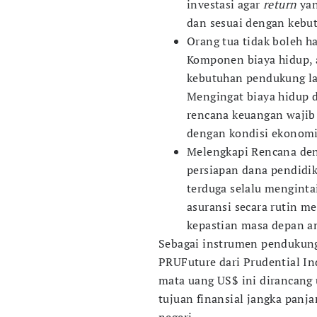
investasi agar
return
yan
dan sesuai dengan kebutu
Orang tua tidak boleh h
Komponen biaya hidup, a
kebutuhan pendukung la
Mengingat biaya hidup d
rencana keuangan wajib d
dengan kondisi ekonomi
Melengkapi Rencana de
persiapan dana pendidik
terduga selalu menginta
asuransi secara rutin 
kepastian masa depan a
Sebagai instrumen pendukung
PRUFuture dari Prudential In
mata uang US$ ini dirancan
tujuan finansial jangka panja