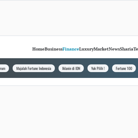
Home
Business
Finance
Luxury
Market
News
Sharia
T
orum
Majalah Fortune Indonesia
Iklanin di IDN
Yuk Pilih !
Fortune 100