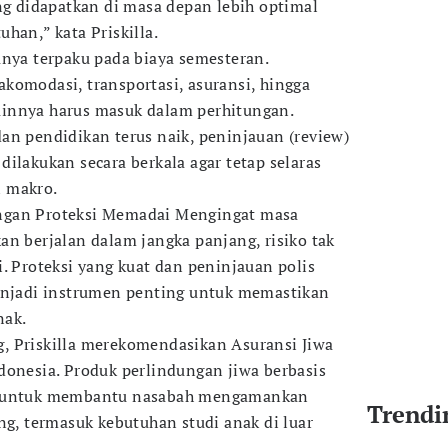
g didapatkan di masa depan lebih optimal
han,” kata Priskilla.
anya terpaku pada biaya semesteran.
komodasi, transportasi, asuransi, hingga
innya harus masuk dalam perhitungan.
an pendidikan terus naik, peninjauan (review)
ilakukan secara berkala agar tetap selaras
 makro.
ngan Proteksi Memadai Mengingat masa
an berjalan dalam jangka panjang, risiko tak
i. Proteksi yang kuat dan peninjauan polis
menjadi instrumen penting untuk memastikan
nak.
, Priskilla merekomendasikan Asuransi Jiwa
donesia. Produk perlindungan jiwa berbasis
g untuk membantu nasabah mengamankan
Trendi
ng, termasuk kebutuhan studi anak di luar