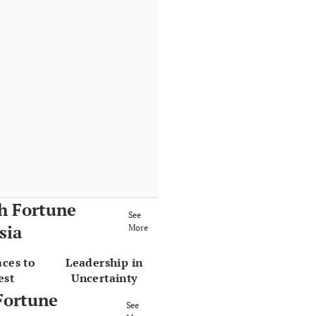
h Fortune
See
sia
More
aces to
Leadership in
est
Uncertainty
Fortune
See