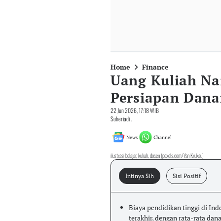
Home
Finance
Uang Kuliah Nai
Persiapan Dan
22 Jun 2026, 17:18 WIB
Suheriadi .
News
Channel
ilustrasi belajar, kuliah, dosen (pexels.com/Yan Krukau)
Intinya Sih
Sisi Positif
Biaya pendidikan tinggi di In
terakhir, dengan rata-rata da