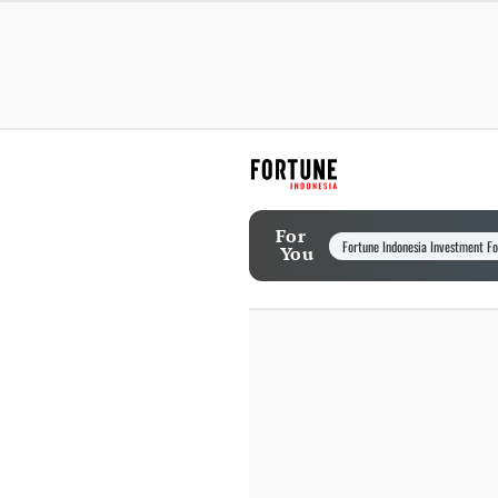
For
Fortune Indonesia Investment F
You