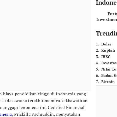
Indone
For
Investme
Trendi
1
.
Dolar
2
.
Rupiah
3
.
IHSG
4
.
Investas
5
.
Nilai T
6
.
Badan G
7
.
Bitcoin
 biaya pendidikan tinggi di Indonesia yang
atu dasawarsa terakhir memicu kekhawatiran
enanggapi fenomena ini, Certified Financial
onesia
, Priskilla Fachruddin, menyatakan