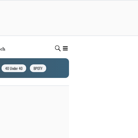
ech
40 Under 40
BPOTY