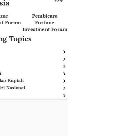
sia
More
tune
Pembicara
nt Forum
Fortune
Investment Forum
ng Topics
i
ukar Rupiah
izi Nasional