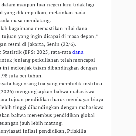
 dalam maupun luar negeri kini tidak lagi
al yang dikumpulkan, melainkan pada
t pada masa mendatang.
alah bagaimana memastikan nilai dana
 tujuan yang ingin dicapai di masa depan,”
gan resmi di Jakarta, Senin (22/6).
Statistik (BPS) 2025, rata-rata
dana
 untuk jenjang perkuliahan telah mencapai
ka ini melonjak tajam dibandingkan dengan
,98 juta per tahun.
nyata bagi orang tua yang membidik institusi
 (2026) mengungkapkan bahwa mahasiswa
gara tujuan pendidikan harus membayar biaya
at lebih tinggi dibandingkan dengan mahasiswa
askan bahwa menembus pendidikan global
uangan jauh lebih matang.
yiasati inflasi pendidikan, Priskilla