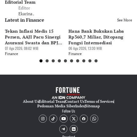
Editorial Team
Editor
Ekarina .
Latest in Finance
See More
Tekan Inflasi Medis 15
Hana Bank Bukukan Laba
BN
Persen, AAJI Pacu Sinergi
Rp360,7 Miliar, Ditopang
Rp
Asuransi Swasta dan BPJS
Fungsi Intermediasi
Ju
Kesehatan
07 Agu 2026, 08:02 WIB
06 Agu 2026, 13:30 WIB
06 
Finance
Finance
Fi
About Us
Editorial Team
Contact Us
Terms of Services
Pedoman Media Siber
Index
Sitemap
Follow Us
Download