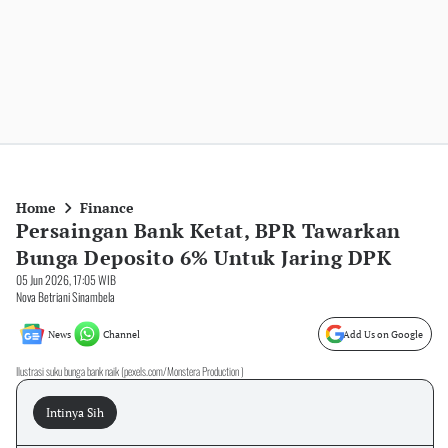
Home
Finance
Persaingan Bank Ketat, BPR Tawarkan
Bunga Deposito 6% Untuk Jaring DPK
05 Jun 2026, 17:05 WIB
Nova Betriani Sinambela
News
Channel
Add Us on Google
Ilustrasi suku bunga bank naik (pexels.com/Monstera Production )
Intinya Sih