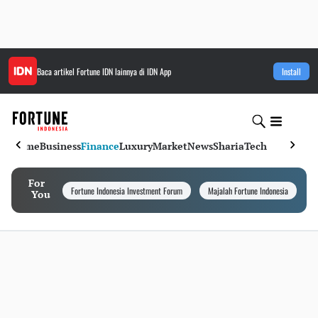
Baca artikel
Fortune IDN
lainnya di IDN App
Install
Home
Business
Finance
Luxury
Market
News
Sharia
Tech
For
Fortune Indonesia Investment Forum
Majalah Fortune Indonesia
I
You