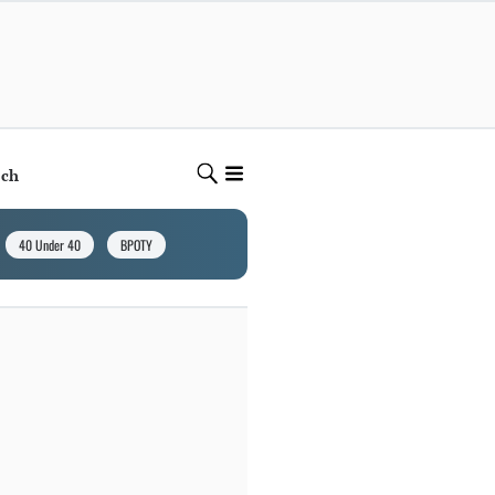
ech
40 Under 40
BPOTY