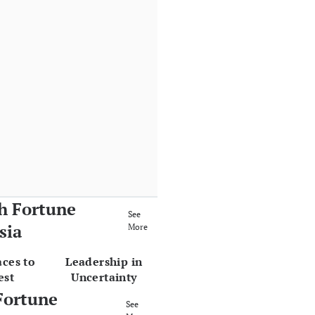
h Fortune
See
sia
More
aces to
Leadership in
est
Uncertainty
Fortune
See