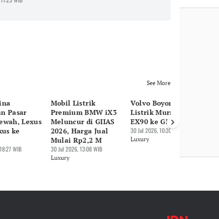
See More
ina
Mobil Listrik
Volvo Boyong SUV
GI
n Pasar
Premium BMW iX3
Listrik Murni Mewah
Me
ewah, Lexus
Meluncur di GIIAS
EX90 ke GIIAS 2026
In
kus ke
2026, Harga Jual
30 Jul 2026, 10:30 WIB
Se
Mulai Rp2,2 M
Luxury
Be
 18:27 WIB
30 Jul 2026, 13:08 WIB
Rp
Luxury
30 
Lu