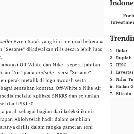
Indone
For
Investme
Trendi
seller
Evren Sarak yang kini menjual beberapa
 “Sesame” dijadwalkan rilis secara lebih luas
1
.
Dolar
.
2
.
Rupiah
borasi Off-White dan Nike—seperti jahitan
3
.
IHSG
lisan “Air” pada
midsole
—versi “Sesame”
4
.
Investas
5
.
Nilai T
sen perak metalik di logo Swoosh serta
6
.
Badan G
bagai sentuhan kontras. Off-White x Nike Air
7
.
Bitcoin
rsedia melalui aplikasi SNKRS dan sejumlah
 sekitar US$150.
a putih sebagai bagian dari koleksi ikonis
arapan Abloh telah hadir dalam sembilan
taranya dirilis dalam rangka pameran seni