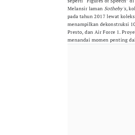
seperti “Figures of Speech” 
Melansir laman
Sotheby's,
ko
pada tahun 2017 lewat koleks
menampilkan dekonstruksi 10 
Presto, dan Air Force 1. Proy
menandai momen penting da