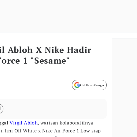
il Abloh X Nike Hadir
Force 1 "Sesame"
Add Us on Google
ggal
Virgil Abloh
, warisan kolaboratifnya
i, lini Off-White x Nike Air Force 1 Low siap