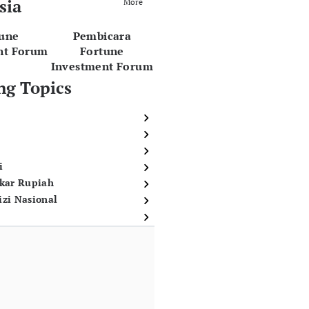
sia
More
tune
Pembicara
nt Forum
Fortune
Investment Forum
ng Topics
i
ukar Rupiah
izi Nasional