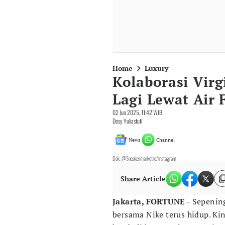
Home
Luxury
Kolaborasi Virg
Lagi Lewat Air 
02 Jun 2025, 11:42 WIB
Desy Yuliastuti
News
Channel
Dok. @Sneakermarketro/Instagram
Share Article
Jakarta, FORTUNE -
Sepenin
bersama Nike terus hidup. Kin