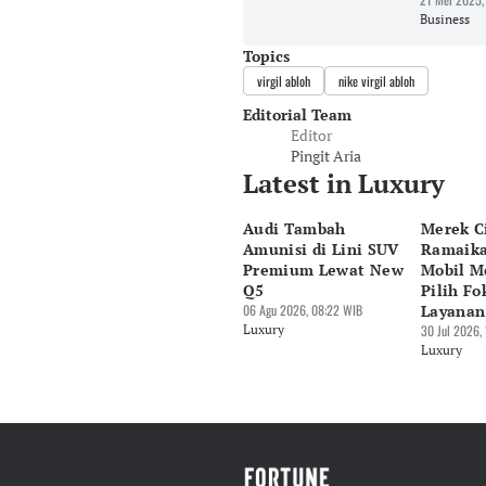
Business
Topics
virgil abloh
nike virgil abloh
Editorial Team
Editor
Pingit Aria
Latest in Luxury
Audi Tambah
Merek C
Amunisi di Lini SUV
Ramaika
Premium Lewat New
Mobil M
Q5
Pilih Fo
06 Agu 2026, 08:22 WIB
Layanan
Luxury
30 Jul 2026,
Luxury