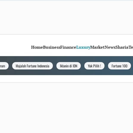
Home
Business
Finance
Luxury
Market
News
Sharia
T
orum
Majalah Fortune Indonesia
Iklanin di IDN
Yuk Pilih !
Fortune 100