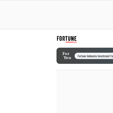
For
Fortune Indonesia Investment F
You