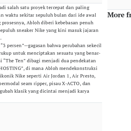
adi salah satu proyek tercepat dan paling
More f
 waktu sekitar sepuluh bulan dari ide awal
 prosesnya, Abloh diberi kebebasan penuh
sepuluh sneaker Nike yang kini masuk jajaran
.
i “3 persen”—gagasan bahwa perubahan sekecil
 cukup untuk menciptakan sesuatu yang benar-
ksi “The Ten” dibagi menjadi dua pendekatan
HOSTING”, di mana Abloh mendekonstruksi
onik Nike seperti Air Jordan 1, Air Presto,
bermodal seam ripper, pisau X-ACTO, dan
gubah klasik yang dicintai menjadi karya
.