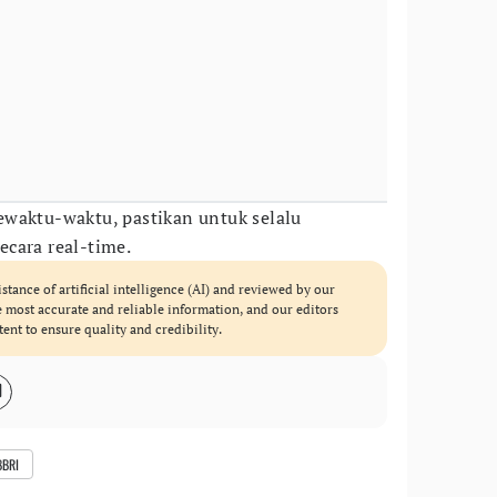
waktu-waktu, pastikan untuk selalu
cara real-time.
istance of artificial intelligence (AI) and reviewed by our
he most accurate and reliable information, and our editors
tent to ensure quality and credibility.
BBRI