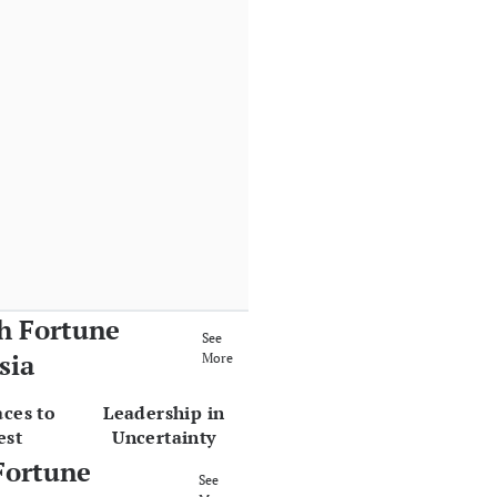
h Fortune
See
sia
More
aces to
Leadership in
est
Uncertainty
Fortune
See