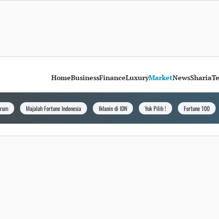
Home
Business
Finance
Luxury
Market
News
Sharia
T
orum
Majalah Fortune Indonesia
Iklanin di IDN
Yuk Pilih !
Fortune 100