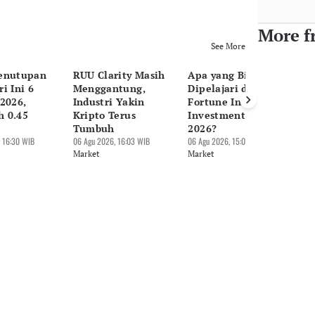
More f
See More
enutupan
RUU Clarity Masih
Apa yang Bisa
H
i Ini 6
Menggantung,
Dipelajari dari
Pe
2026,
Industri Yakin
Fortune Indonesia
Ag
 0.45
Kripto Terus
Investment Forum
Be
Tumbuh
2026?
06 
 16:30 WIB
06 Agu 2026, 16:03 WIB
06 Agu 2026, 15:06 WIB
Ma
Market
Market