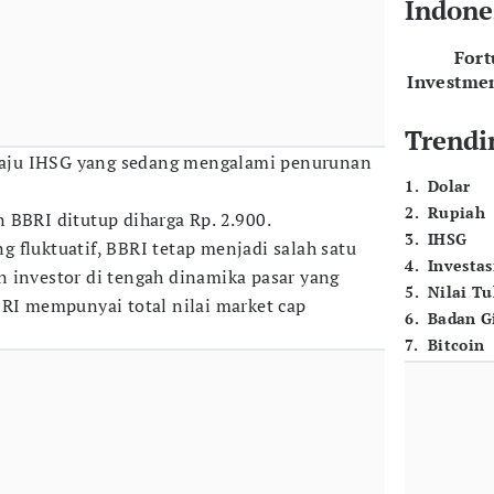
Indone
For
Investme
Trendi
h laju IHSG yang sedang mengalami penurunan
1
.
Dolar
2
.
Rupiah
 BBRI ditutup diharga Rp. 2.900.
3
.
IHSG
 fluktuatif, BBRI tetap menjadi salah satu
4
.
Investas
 investor di tengah dinamika pasar yang
5
.
Nilai T
BRI mempunyai total nilai market cap
6
.
Badan G
7
.
Bitcoin