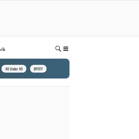
ech
40 Under 40
BPOTY