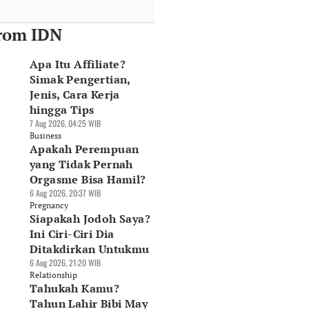
rom IDN
Apa Itu Affiliate?
arga Emas
5 Perbedaan S&P
Penyebab SSIA
Simak Pengertian,
rhiasan Hari Ini, 6
500, Dow Jones, dan
Berbalik Untung
Jenis, Cara Kerja
ustus 2026:
Nasdaq
Rp262,6 Miliar pa
hingga Tips
rkisar Rp688 Ribu
06 Agu 2026, 13:31 WIB
Semester I-2026
7 Aug 2026, 04:25 WIB
Agu 2026, 14:07 WIB
Market
06 Agu 2026, 11:23 WIB
Business
rket
Market
Apakah Perempuan
yang Tidak Pernah
Orgasme Bisa Hamil?
6 Aug 2026, 20:37 WIB
Pregnancy
Siapakah Jodoh Saya?
Ini Ciri-Ciri Dia
Ditakdirkan Untukmu
6 Aug 2026, 21:20 WIB
Relationship
Tahukah Kamu?
Tahun Lahir Bibi May