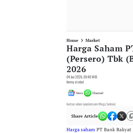
Home
Market
Harga Saham PT
(Persero) Tbk (
2026
04 Jun 2026, 09:40 WIB
timmy si robot
News
Channel
ilustrasi saham (unpslash.com/Marga Santoso)
Share Article
Harga saham
PT Bank Rakyat I