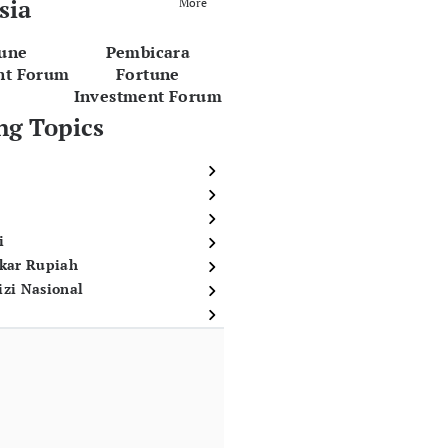
sia
More
tune
Pembicara
nt Forum
Fortune
Investment Forum
ng Topics
i
ukar Rupiah
izi Nasional