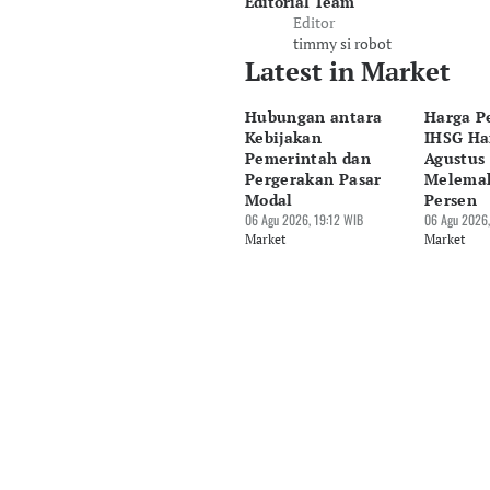
Editorial Team
Editor
timmy si robot
Latest in Market
Hubungan antara
Harga P
Kebijakan
IHSG Har
Pemerintah dan
Agustus 
Pergerakan Pasar
Melemah
Modal
Persen
06 Agu 2026, 19:12 WIB
06 Agu 2026,
Market
Market