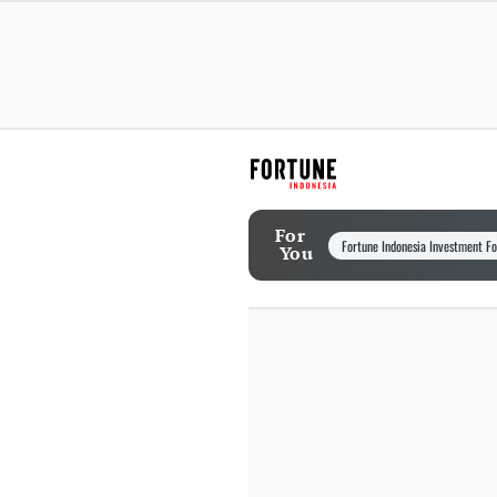
For
Fortune Indonesia Investment F
You