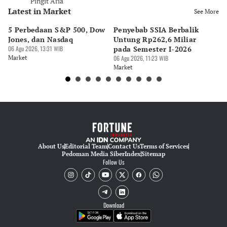
Pingit Aria
Latest in Market
See More
5 Perbedaan S&P 500, Dow
Penyebab SSIA Berbalik
10
Jones, dan Nasdaq
Untung Rp262,6 Miliar
6 
06 Agu 2026, 13:31 WIB
pada Semester I-2026
Te
Market
06 Agu 2026, 11:23 WIB
06 
Market
Ma
About Us
Editorial Team
Contact Us
Terms of Services
Pedoman Media Siber
Index
Sitemap
Follow Us
Download