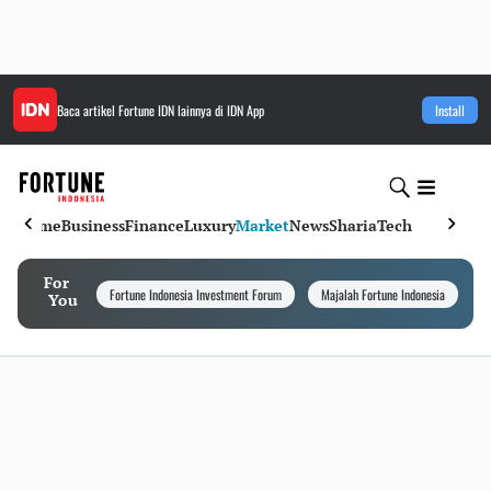
Baca artikel
Fortune IDN
lainnya di IDN App
Install
Home
Business
Finance
Luxury
Market
News
Sharia
Tech
For
Fortune Indonesia Investment Forum
Majalah Fortune Indonesia
I
You