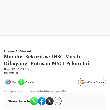
Home
Market
Mandiri Sekuritas: IHSG Masih
Dibayangi Putusan MSCI Pekan Ini
11 Mei 2026, 20:49 WIB
Tanayastri Dini
News
Channel
Add Us on Google
Ilustrasi perdagangan di bursa saham. (Fortune Indonesia/Tanayastri Dini)
Share Article