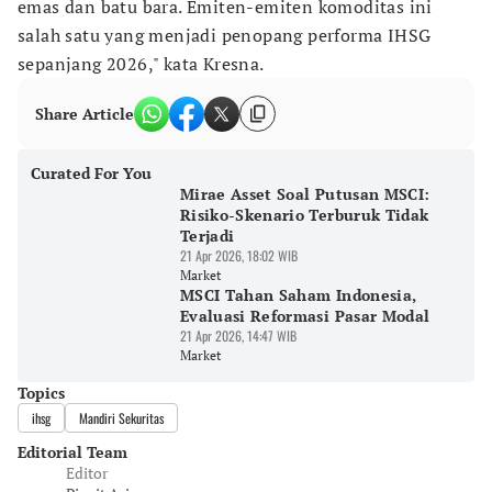
emas dan batu bara. Emiten-emiten komoditas ini
salah satu yang menjadi penopang performa IHSG
sepanjang 2026," kata Kresna.
Share Article
Curated For You
Mirae Asset Soal Putusan MSCI:
Risiko-Skenario Terburuk Tidak
Terjadi
21 Apr 2026, 18:02 WIB
Market
MSCI Tahan Saham Indonesia,
Evaluasi Reformasi Pasar Modal
21 Apr 2026, 14:47 WIB
Market
Topics
ihsg
Mandiri Sekuritas
Editorial Team
Editor