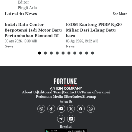
Editor
Pingit Aria
Latest in News
See More
Indef: Data Center
ESDM Kantong PNBP Rp20
Ek
Berpotensi Jadi Motor Baru
Miliar Dari Lelang Batu
Tu
Pertumbuhan Ekonomi RI
bara
P
06 Agu 2026, 19:30 WIB
06 Agu 2026, 19:22 WIB
06 
News
News
Ne
About Us
Editorial Team
Contact Us
Terms of Services
Pedoman Media Siber
Index
Sitemap
Follow Us
Download