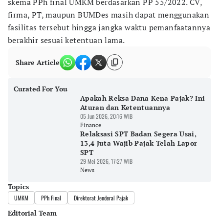
skema PPh final UMKM berdasarkan PP 55/2022. CV,
firma, PT, maupun BUMDes masih dapat menggunakan
fasilitas tersebut hingga jangka waktu pemanfaatannya
berakhir sesuai ketentuan lama.
Share Article
Curated For You
Apakah Reksa Dana Kena Pajak? Ini
Aturan dan Ketentuannya
05 Jun 2026, 20:16 WIB
Finance
Relaksasi SPT Badan Segera Usai,
13,4 Juta Wajib Pajak Telah Lapor
SPT
29 Mei 2026, 17:27 WIB
News
Topics
UMKM
PPh Final
Direktorat Jenderal Pajak
Editorial Team