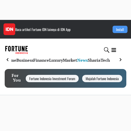
Baca artikel
Fortune IDN
lainnya di IDN App
Install
Home
Business
Finance
Luxury
Market
News
Sharia
Tech
For
Fortune Indonesia Investment Forum
Majalah Fortune Indonesia
I
You