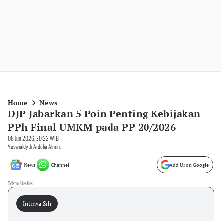
Home
News
DJP Jabarkan 5 Poin Penting Kebijakan
PPh Final UMKM pada PP 20/2026
08 Jun 2026, 20:22 WIB
Yuswialdyth Ardelia Almira
News
Channel
Add Us on Google
Sektor UMKM
Intinya Sih