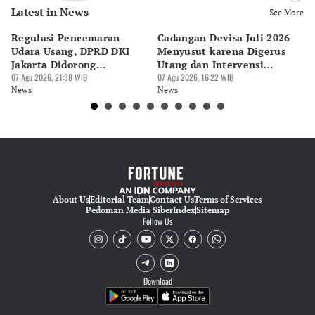
Latest in News
Editor
See More
Riyo
Regulasi Pencemaran
Cadangan Devisa Juli 2026
S
Editor
Udara Usang, DPRD DKI
Menyusut karena Digerus
B
Cesilia Sasanda Eka Putri Noveliana
Jakarta Didorong
Utang dan Intervensi
Ta
Prioritaskan Revisi Perda
07 Agu 2026, 21:38 WIB
Rupiah
07 Agu 2026, 16:22 WIB
P
07 
Editor
News
News
Ne
Nadia Agatha Pramesthi
About Us
Editorial Team
Contact Us
Terms of Services
Pedoman Media Siber
Index
Sitemap
Follow Us
Download