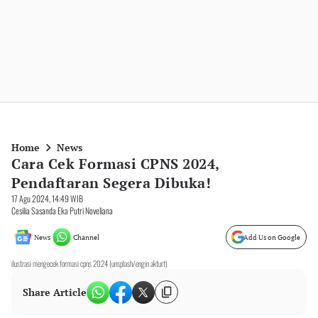
Home
News
Cara Cek Formasi CPNS 2024,
Pendaftaran Segera Dibuka!
17 Agu 2024, 14:49 WIB
Cesilia Sasanda Eka Putri Noveliana
News
Channel
Add Us on Google
ilustrasi mengecek formasi cpns 2024 (unsplash/engin akturt)
Share Article