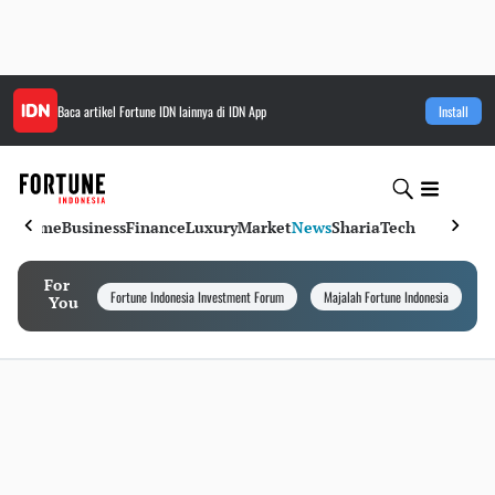
Baca artikel
Fortune IDN
lainnya di IDN App
Install
Home
Business
Finance
Luxury
Market
News
Sharia
Tech
For
Fortune Indonesia Investment Forum
Majalah Fortune Indonesia
I
You