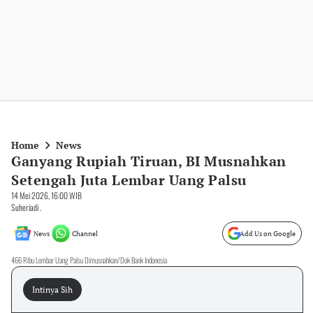
Home
News
Ganyang Rupiah Tiruan, BI Musnahkan
Setengah Juta Lembar Uang Palsu
14 Mei 2026, 16:00 WIB
Suheriadi .
News
Channel
Add Us on Google
466 Ribu Lembar Uang Palsu Dimusnahkan/Dok Bank Indonesia
Intinya Sih