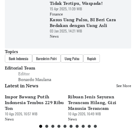
Tidak Tertipu, Waspada!
15 Apr 2025, 11:39 WIB
Finance
Kasus Uang Palsu, BI Beri Cara
Bedakan dengan Uang Asli
03 Jan 2025, 14:21 WIB
News
Topics
Bank Indonesia
Bareskrim Polri
Uang Palsu
Rupiah
Editorial Team
Editor
Bonardo Maulana
Latest in News
See More
Impor Bawang Putih
Ribuan Jenis Sayuran
Ke
Indonesia Tembus 229 Ribu
Terancam Hilang, Gizi
Di
Ton
Manusia Terancam
Tr
10 Agu 2026, 16:57 WIB
10 Agu 2026, 16:49 WIB
10 
News
News
Ne