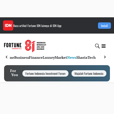
Baca artikel
Fortune IDN
lainnya di IDN App
Install
Home
Business
Finance
Luxury
Market
News
Sharia
Tech
For
Fortune Indonesia Investment Forum
Majalah Fortune Indonesia
I
You