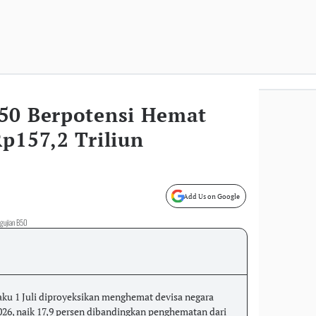
50 Berpotensi Hemat
p157,2 Triliun
Add Us on Google
ngujian B50
aku 1 Juli diproyeksikan menghemat devisa negara
2026, naik 17,9 persen dibandingkan penghematan dari