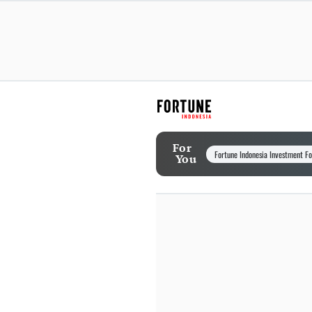
For
Fortune Indonesia Investment F
You