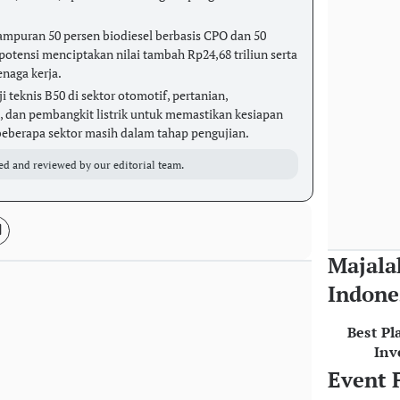
puran 50 persen biodiesel berbasis CPO dan 50
potensi menciptakan nilai tambah Rp24,68 triliun serta
enaga kerja.
 teknis B50 di sektor otomotif, pertanian,
, dan pembangkit listrik untuk memastikan kesiapan
beberapa sektor masih dalam tahap pengujian.
ed and reviewed by our editorial team.
Majala
Indone
Best Pl
Inv
Event 