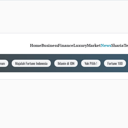
Home
Business
Finance
Luxury
Market
News
Sharia
T
orum
Majalah Fortune Indonesia
Iklanin di IDN
Yuk Pilih !
Fortune 100