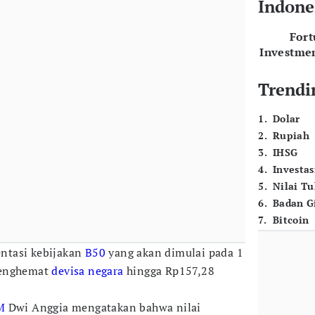
Indone
For
Investme
Trendi
1
.
Dolar
2
.
Rupiah
3
.
IHSG
4
.
Investas
5
.
Nilai T
6
.
Badan G
7
.
Bitcoin
ntasi kebijakan
B50
yang akan dimulai pada 1
menghemat
devisa negara
hingga Rp157,28
M
Dwi Anggia mengatakan bahwa nilai