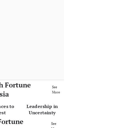
h Fortune
See
sia
More
aces to
Leadership in
est
Uncertainty
Fortune
See