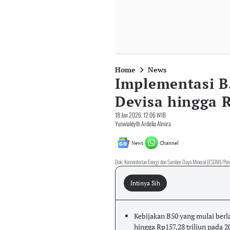
Home
News
Implementasi B
Devisa hingga R
18 Jun 2026, 12:06 WIB
Yuswialdyth Ardelia Almira
News
Channel
Dok: Kementerian Energi dan Sumber Daya Mineral (ESDM)/Pe
Intinya Sih
Kebijakan B50 yang mulai berl
hingga Rp157,28 triliun pada 