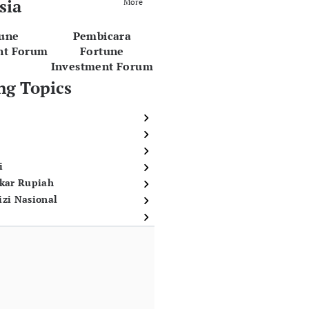
sia
More
tune
Pembicara
nt Forum
Fortune
Investment Forum
ng Topics
i
ukar Rupiah
izi Nasional