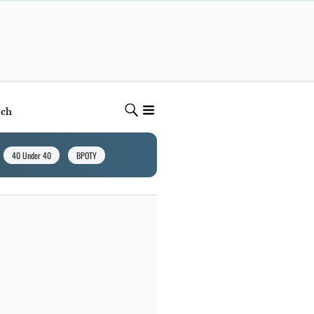
ech
40 Under 40
BPOTY