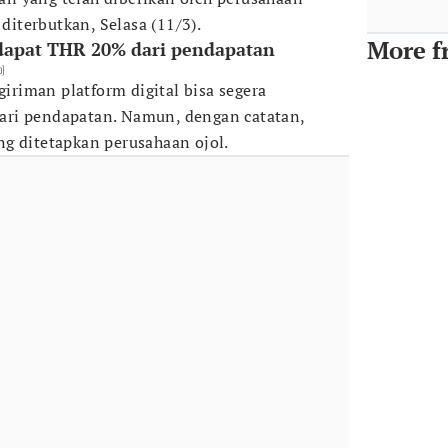
 diterbutkan, Selasa (11/3).
More f
g dapat THR 20% dari pendapatan
b)
giriman platform digital bisa segera
ri pendapatan. Namun, dengan catatan,
g ditetapkan perusahaan ojol.