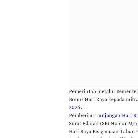
Pemerintah melalui Kemente
Bonus Hari Raya kepada mitr
2025
.
Pemberian
Tunjangan Hari R
Surat Edaran (SE) Nomor M/3
Hari Raya Keagamaan Tahun 