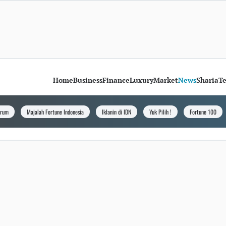
Home
Business
Finance
Luxury
Market
News
Sharia
T
orum
Majalah Fortune Indonesia
Iklanin di IDN
Yuk Pilih !
Fortune 100