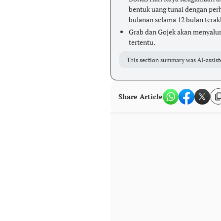
bentuk uang tunai dengan perh
bulanan selama 12 bulan terakh
Grab dan Gojek akan menyalur
tertentu.
This section summary was AI-assist
Share Article