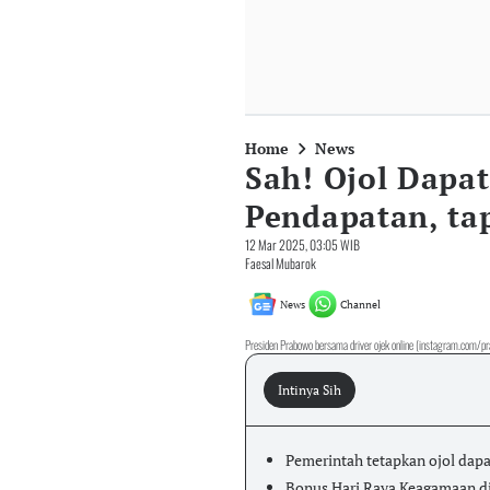
Home
News
Sah! Ojol Dapa
Pendapatan, ta
12 Mar 2025, 03:05 WIB
Faesal Mubarok
News
Channel
Presiden Prabowo bersama driver ojek online (instagram.com/p
Intinya Sih
Pemerintah tetapkan ojol dap
Bonus Hari Raya Keagamaan dib