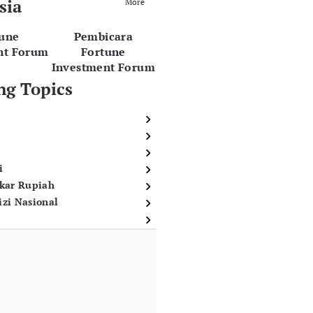
sia
More
tune
Pembicara
nt Forum
Fortune
Investment Forum
ng Topics
i
ukar Rupiah
izi Nasional