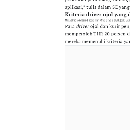
aplikasi,” tulis dalam SE yang
Kriteria driver ojol yan
Mitra Grab Indonesia di acara Hari Mitra Grab & OVO. (dok. Gra
Para
driver
ojol dan kurir pen
memperoleh THR 20 persen da
mereka memenuhi kriteria yan