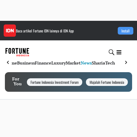
Baca artikel
Fortune IDN
lainnya di IDN App
Install
Home
Business
Finance
Luxury
Market
News
Sharia
Tech
For
Fortune Indonesia Investment Forum
Majalah Fortune Indonesia
I
You