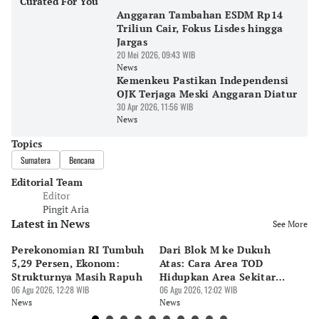
Curated For You
Anggaran Tambahan ESDM Rp14
Triliun Cair, Fokus Lisdes hingga
Jargas
20 Mei 2026, 09:43 WIB
News
Kemenkeu Pastikan Independensi
OJK Terjaga Meski Anggaran Diatur
30 Apr 2026, 11:56 WIB
News
Topics
Sumatera
Bencana
Editorial Team
Editor
Pingit Aria
Latest in News
See More
Perekonomian RI Tumbuh
Dari Blok M ke Dukuh
Be
5,29 Persen, Ekonom:
Atas: Cara Area TOD
Te
Strukturnya Masih Rapuh
Hidupkan Area Sekitar
Pa
06 Agu 2026, 12:28 WIB
Stasiun
06 Agu 2026, 12:02 WIB
Pr
06 
News
News
Ne