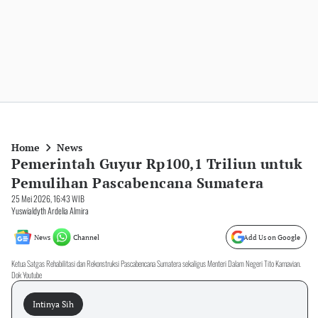
Home
News
Pemerintah Guyur Rp100,1 Triliun untuk
Pemulihan Pascabencana Sumatera
25 Mei 2026, 16:43 WIB
Yuswialdyth Ardelia Almira
News
Channel
Add Us on Google
Ketua Satgas Rehabilitasi dan Rekonstruksi Pascabencana Sumatera sekaligus Menteri Dalam Negeri Tito Karnavian.
Dok Youtube
Intinya Sih