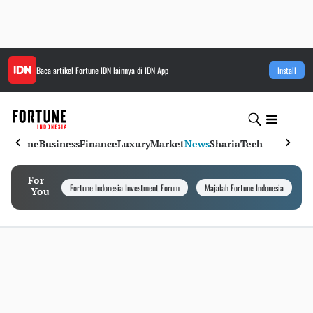
Baca artikel
Fortune IDN
lainnya di IDN App
Install
Home
Business
Finance
Luxury
Market
News
Sharia
Tech
For
Fortune Indonesia Investment Forum
Majalah Fortune Indonesia
I
You