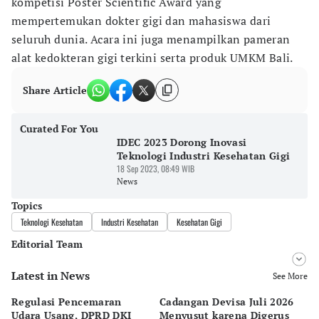
kompetisi Poster Scientific Award yang
mempertemukan dokter gigi dan mahasiswa dari
seluruh dunia. Acara ini juga menampilkan pameran
alat kedokteran gigi terkini serta produk UMKM Bali.
Share Article
Curated For You
IDEC 2023 Dorong Inovasi
Teknologi Industri Kesehatan Gigi
18 Sep 2023, 08:49 WIB
News
Topics
Teknologi Kesehatan
Industri Kesehatan
Kesehatan Gigi
Editorial Team
Latest in News
Editor
See More
Desy Yuliastuti
Regulasi Pencemaran
Cadangan Devisa Juli 2026
S
Editor
Udara Usang, DPRD DKI
Menyusut karena Digerus
B