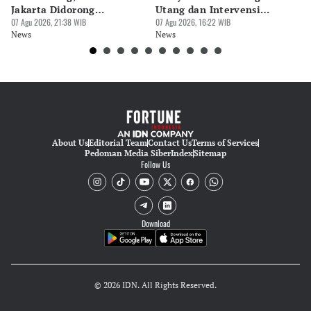
Pingit Aria
Jakarta Didorong
Utang dan Intervensi
Ta
Prioritaskan Revisi Perda
07 Agu 2026, 21:38 WIB
Rupiah
07 Agu 2026, 16:22 WIB
P
07 
News
News
Ne
About Us
Editorial Team
Contact Us
Terms of Services
Pedoman Media Siber
Index
Sitemap
Follow Us
Download
© 2026 IDN. All Rights Reserved.