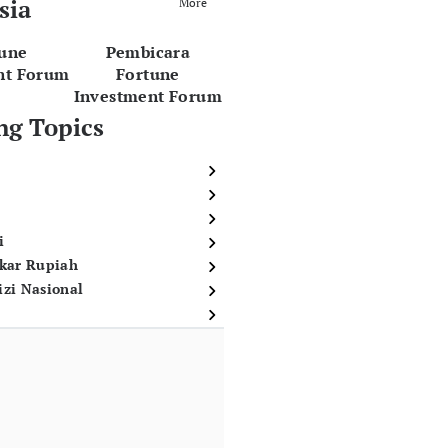
sia
More
tune
Pembicara
nt Forum
Fortune
Investment Forum
ng Topics
i
ukar Rupiah
izi Nasional