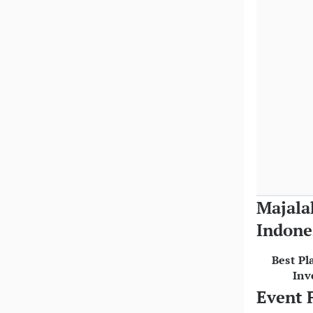
Majala
Indone
Best Pl
Inv
Event 