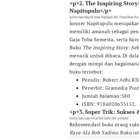
<p>2. The Inspiring Story
Napitupulu</p>
ilustrasi buku Biografi Jonner Napitupulu (dok. Perpustakaan Nas
Jonner Napitupulu merupakan 
memiliki amanah sebagai pen
Gaja Toba Semesta, serta Ko
Buku
The Inspiring Story: Se
menarik untuk dibaca. Di dal
dengan mimpi dan bagaimana 
buku tersebut:
Penulis: Robert Adhi KS
Penerbit: Gramedia Pus
Jumlah halaman:380
ISBN: 9786020633152.
<p>3. Super Trik: Sukses
ilustrasi buku super trik ala Bob Sadino (dok. gramedia)
Rekomendasi buku orang suks
Raya Ala Bob Sadino
. Buku i