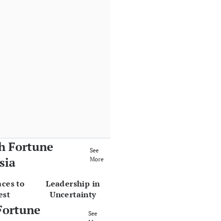
h Fortune
See
sia
More
aces to
Leadership in
est
Uncertainty
Fortune
See