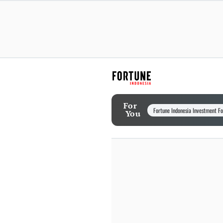
For
Fortune Indonesia Investment F
You