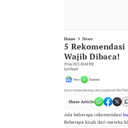
Home
News
5 Rekomendasi 
Wajib Dibaca!
19 Sep 2023, 09:48 WIB
Surti Risanti
News
Channel
ilustrasi membaca buku orang sukses (unsplash.com/Blaz Photo
Share Article
Ada beberapa rekomendasi
b
Beberapa kisah dari mereka b