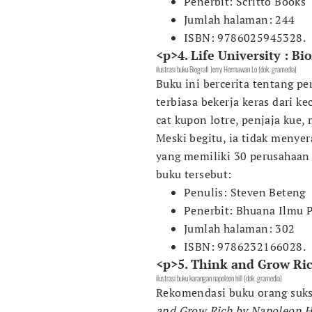
Penerbit: Scritto Books
Jumlah halaman: 244
ISBN: 9786025945328.
<p>4. Life University : B
ilustrasi buku Biografi Jerry Hermawan Lo (dok. gramedia)
Buku ini bercerita tentang p
terbiasa bekerja keras dari kec
cat kupon lotre, penjaja kue,
Meski begitu, ia tidak menye
yang memiliki 30 perusahaan s
buku tersebut:
Penulis: Steven Beteng
Penerbit: Bhuana Ilmu 
Jumlah halaman: 302
ISBN: 9786232166028.
<p>5. Think and Grow Ric
ilustrasi buku karangan napoleon hill (dok. gramedia)
Rekomendasi buku orang suks
and Grow Rich by Napoleon H