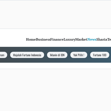
Home
Business
Finance
Luxury
Market
News
Sharia
T
orum
Majalah Fortune Indonesia
Iklanin di IDN
Yuk Pilih !
Fortune 100