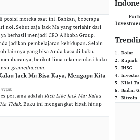
Indone
For
i posisi mereka saat ini. Bahkan, beberapa
Investme
i nol. Sebut saja Jack Ma yang terlahir dari
nya berhasil menjadi CEO Alibaba Group.
Trendi
Anda jadikan pembelajaran kehidupan. Selain
koh lainnya yang bisa Anda baca di buku.
1
.
Dolar
n membacanya, berikut lima rekomendasi buku
2
.
Rupiah
ansir
gramedia.com
.
3
.
IHSG
 Kalau Jack Ma Bisa Kaya, Mengapa Kita
4
.
Investas
5
.
Nilai T
 Trenggalek)
6
.
Badan G
ses pertama adalah
Rich Like Jack Ma: Kalau
7
.
Bitcoin
ita Tidak
. Buku ini mengangkat kisah hidup