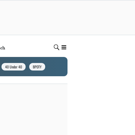
ech
40 Under 40
BPOTY