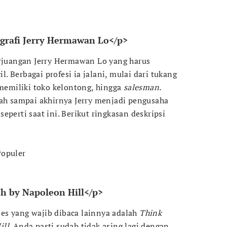
iografi Jerry Hermawan Lo</p>
erjuangan Jerry Hermawan Lo yang harus
il. Berbagai profesi ia jalani, mulai dari tukang
 memiliki toko kelontong, hingga
salesman.
rah sampai akhirnya Jerry menjadi pengusaha
eperti saat ini. Berikut ringkasan deskripsi
Populer
h by Napoleon Hill</p>
es yang wajib dibaca lainnya adalah
Think
ill.
Anda pasti sudah tidak asing lagi dengan