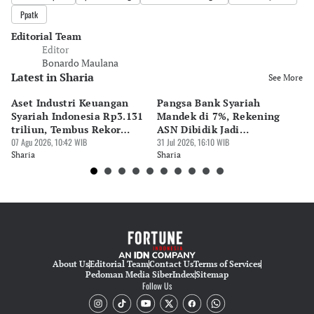
Ppatk
Editorial Team
Editor
Bonardo Maulana
Latest in Sharia
See More
Aset Industri Keuangan
Pangsa Bank Syariah
MU
Syariah Indonesia Rp3.131
Mandek di 7%, Rekening
Kr
triliun, Tembus Rekor
ASN Dibidik Jadi
Di
Sejarah
07 Agu 2026, 10:42 WIB
Pendorong
31 Jul 2026, 16:10 WIB
27 
Sharia
Sharia
Sh
About Us
Editorial Team
Contact Us
Terms of Services
Pedoman Media Siber
Index
Sitemap
Follow Us