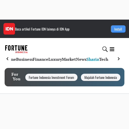
Baca artikel
Fortune IDN
lainnya di IDN App
Install
Home
Business
Finance
Luxury
Market
News
Sharia
Tech
For
Fortune Indonesia Investment Forum
Majalah Fortune Indonesia
I
You