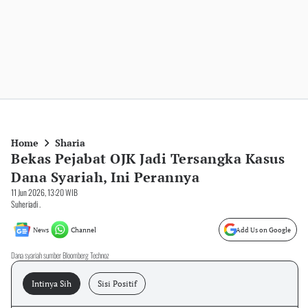
Home
Sharia
Bekas Pejabat OJK Jadi Tersangka Kasus
Dana Syariah, Ini Perannya
11 Jun 2026, 13:20 WIB
Suheriadi .
News
Channel
Add Us on Google
Dana syariah sumber Bloomberg Technoz
Intinya Sih
Sisi Positif